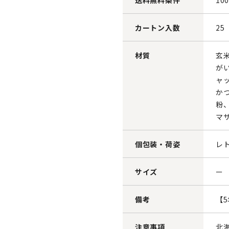
送料無料条件
10
カートン入数
25
材質
玄
が
ャ
か
粉
マ
個包装・荷姿
レ
サイズ
ー
備考
【
注意事項
北