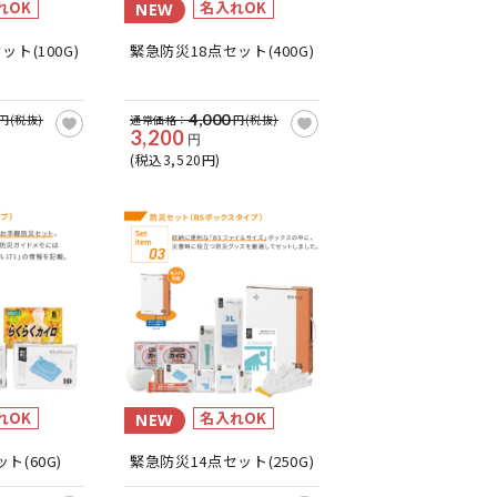
れOK
名入れOK
NEW
ト(100G)
緊急防災18点セット(400G)
4,000
円(税抜)
通常価格：
円(税抜)
3,200
円
(税込3,520円)
れOK
名入れOK
NEW
ト(60G)
緊急防災14点セット(250G)