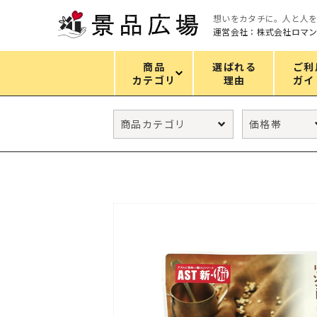
想いをカタチに。人と人
運営会社：株式会社ロマ
商品
選ばれる
ご利
カテゴリ
理由
ガイ
カテゴリ
エコバッグ
グリーンノベルティ
キッチン
ギフトセット
フェイス&ボディケア
防災・防犯グッズ
ファッション雑貨