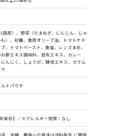
0個以上25個単位
米(国産）、野菜（たまねぎ、にんじん、じゃ
いも）、砂糖、食用オリーブ油、トマトケチ
ップ、トマトペースト、食塩、レンズまめ、
つお節エキス調味料、昆布エキス、カレー
、にんにく、しょうが、酵母エキス、ガラム
サラ
トルトパウチ
5年保存】／※アレルギー物質：なし
海道、沖縄、離島への発送は送料条件 に関係