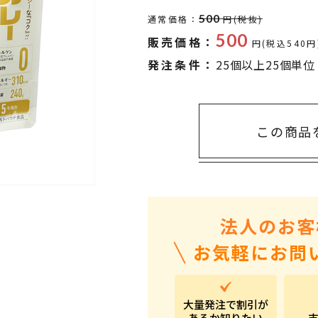
タオル・ハンカチ
401～500円
500
通常価格：
円(税抜)
傘・レイングッズ
501～1,000円
500
販売価格：
円(税込540円
UVケア
1,000～2,000円
発注条件：
25個以上25個単位
バッグ&ポーチ
2,000～3,000円
キャラクター雑貨
3,000～5,000円
この商品
すべてのカテゴリ
5,000円～
LL
法人のお客
お気軽にお問
大量発注で割引が
あるか知りたい