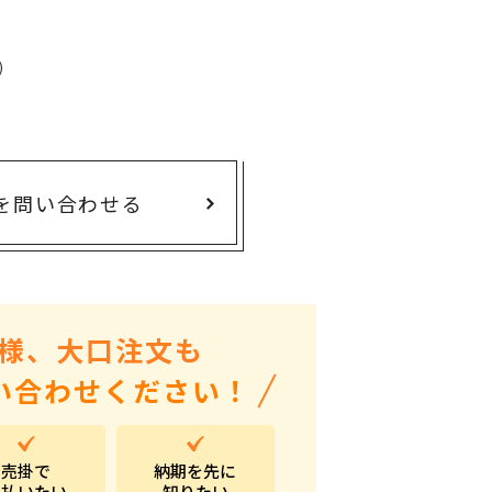
ありがとう・感謝の気持ち
アニマルグッズ
)
岐阜県産品
はなえみ
kanakono
を問い合わせる
展示会・イベント特集
安全大会ノベルティ・記念品特集
設立・周年・創業記念
インバウンド･外国人観光客向け特集
様、大口注文も
粗品・営業配布
い合わせください！
入学・卒業記念品
自治体・公共団体向け
売掛で
納期を先に
オープン・開業・開院
支払いたい
知りたい