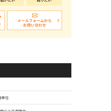
ポストイン
ばらまき、ショップイベント向け粗品・ノベ
7
メールフォームから
ルティ
日
お問い合わせ
個単位