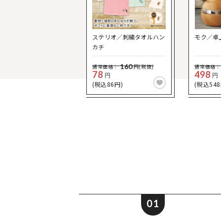
ステリオ／刺繍タオルハン
モク／卓
カチ
160
通常価格：
円(税抜)
通常価格：
78
498
円
円
(税込86円)
(税込548
01