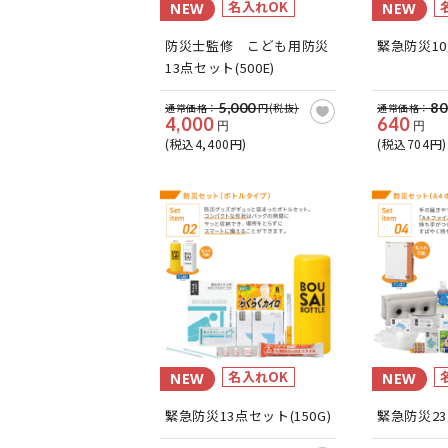
名入れOK
NEW
NEW
防災士監修 こども用防災
緊急防災10
13点セット(500E)
5,000
80
通常価格：
円(税抜)
通常価格：
4,000
640
円
円
(税込4,400円)
(税込704円)
名入れOK
NEW
NEW
緊急防災13点セット(150G)
緊急防災23