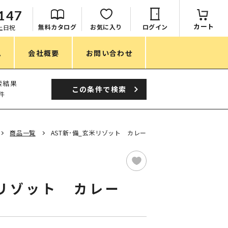
147
カート
無料カタログ
お気に入り
ログイン
：土日祝
ム
会社概要
お問い合わせ
季節
索結果
この条件で
検索
件
春ノベルティ
夏ノベルティ
商品一覧
AST新･備_玄米リゾット カレー
秋ノベルティ
冬ノベルティ
米リゾット カレー
目的・シーン
サステナブル・環境配慮ノベルティ