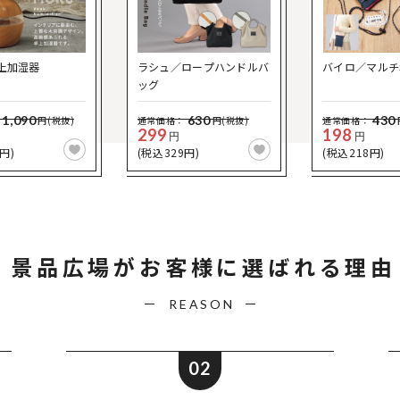
上加湿器
ラシュ／ロープハンドルバ
バイロ／マルチ
ッグ
1,090
630
430
円(税抜)
通常価格：
円(税抜)
通常価格：
299
198
円
円
円)
(税込329円)
(税込218円)
景品広場が
お客様に選ばれる理由
REASON
02