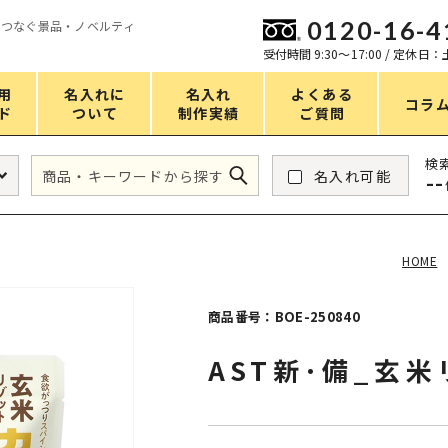
0120-16-4
をつなぐ景品・ノベルティ
ン
受付時間 9:30〜17:00 / 定休日
用
名入れに
名入れ
よくある
コラ
ド
ついて
制作実績
ご質問
価格
検
名入れ可能
--
タンブラー・ボトル
1～50円
アウトドア・レジャー
51～100円
HOME
掃除・洗濯
101～150円
バスグッズ
151～200円
商品番号：BOE-250840
スマホ・PCグッズ
201～250円
AST新･備_玄
コスメグッズ
251～300円
食品・スイーツ
301～400円