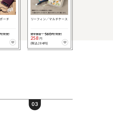
ポーチ
リーフィン／マルチケース
560
円(税抜)
通常価格：
円(税抜)
258
円
(税込284円)
03