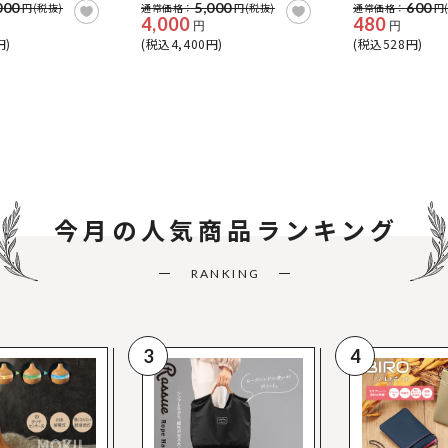
000
5,000
600
円(税抜)
通常価格：
円(税抜)
通常価格：
円
4,000
480
円
円
円)
(税込4,400円)
(税込528円)
今月の
人気商品ランキング
RANKING
3
4