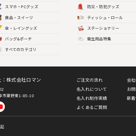
スマホ・PCグッズ
防災・防犯グッズ
食品・スイーツ
ティッシュ・ロール
傘・レイングッズ
ステーショナリー
バッグ&ポーチ
衛生用品特集
すべてのカテゴリ
L
社：株式会社ロマン
ご注文の流れ
会社
名入れについて
お問
002
市粟野東1-85-10
名入れ制作実績
新着
よくあるご質問
表記