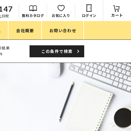
147
カート
無料カタログ
お気に入り
ログイン
：土日祝
ム
会社概要
お問い合わせ
季節
索結果
この条件で
検索
件
春ノベルティ
夏ノベルティ
秋ノベルティ
冬ノベルティ
目的・シーン
サステナブル・環境配慮ノベルティ