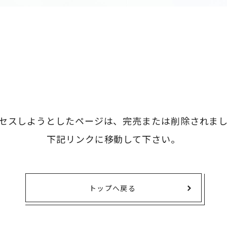
タオル・ハンカチ
401～500円
傘・レイングッズ
501～1,000円
UVケア
1,000～2,000円
バッグ&ポーチ
2,000～3,000円
キャラクター雑貨
3,000～5,000円
すべてのカテゴリ
5,000円～
LL
セスしようとしたページは、
完売または削除されま
下記リンクに移動して下さい。
トップへ戻る