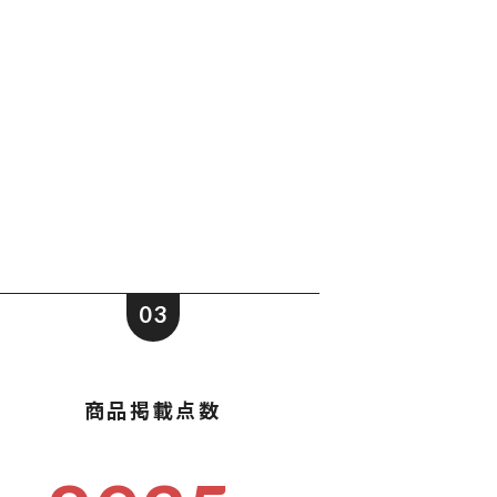
ポストイン
ばらまき、ショップイベント向け粗品・ノベ
ルティ
03
商品掲載点数