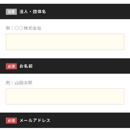
法人・団体名
任意
例：○○株式会社
お名前
必須
例：山田太郎
メールアドレス
必須