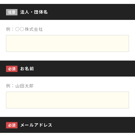
法人・団体名
任意
例：○○株式会社
お名前
必須
例：山田太郎
メールアドレス
必須