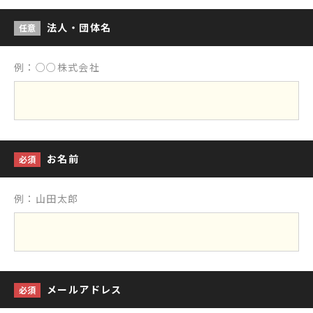
法人・団体名
任意
例：○○株式会社
お名前
必須
例：山田太郎
メールアドレス
必須