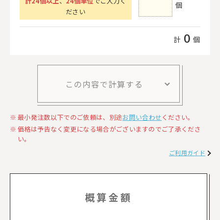
計
24
個以上
、
24個単位
でご入力く
個
ださい
0
計
個
この内容で計算する
最小発注数以下でのご依頼は、別途
お問い合わせ
ください。
価格は予告なく変更になる場合がございますのでご了承くださ
い。
ご利用ガイド
概算金額