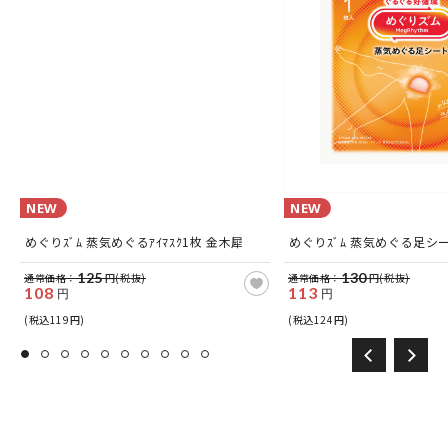
NEW
NEW
めぐりｽﾞﾑ 蒸気めぐるｱｲﾏｽｸ1枚 金木犀
めぐりｽﾞﾑ 蒸気めぐる足シ
125
130
通常価格：
円(税抜)
通常価格：
円(税抜)
108
113
円
円
(税込119円)
(税込124円)