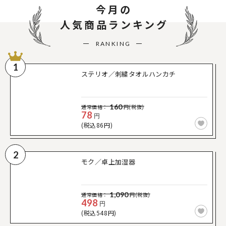
今月の
人気商品ランキング
RANKING
1
ステリオ／刺繍タオルハンカチ
160
通常価格：
円(税抜)
78
円
(税込86円)
2
モク／卓上加湿器
1,090
通常価格：
円(税抜)
498
円
(税込548円)