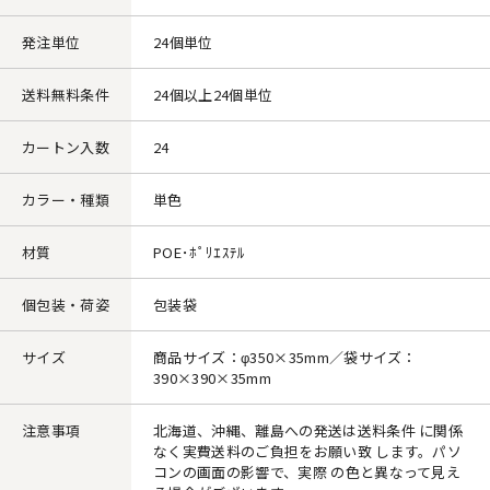
発注単位
24個単位
送料無料条件
24個以上24個単位
カートン入数
24
カラー・種類
単色
材質
POE･ﾎﾟﾘｴｽﾃﾙ
個包装・荷姿
包装袋
サイズ
商品サイズ：φ350×35mm／袋サイズ：
390×390×35mm
注意事項
北海道、沖縄、離島への発送は送料条件 に関係
なく実費送料のご負担をお願い致 します。パソ
コンの画面の影響で、実際 の色と異なって見え