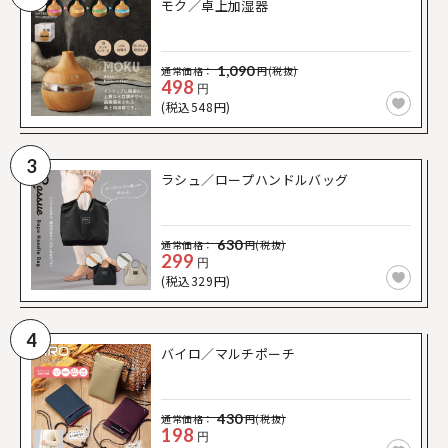
モク／卓上加湿器
1,090
通常価格：
円(税抜)
498
円
(税込548円)
3
ラシュ／ロープハンドルバッグ
630
通常価格：
円(税抜)
299
円
(税込329円)
4
バイロ／マルチポーチ
430
通常価格：
円(税抜)
198
円