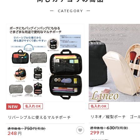
CATEGORY
名入れOK
名入れOK
NEW
リネオ／縦型ポーチ ゴー
リバーシブルに使えるマルチポーチ
630
通常価格：
円(税抜)
750
通常価格：
円(税抜)
299
248
円
円