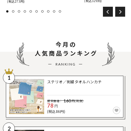
(税込329円)
(税込273円)
今月の
人気商品ランキング
RANKING
1
ステリオ／刺繍タオルハンカチ
160
通常価格：
円(税抜)
78
円
(税込86円)
2