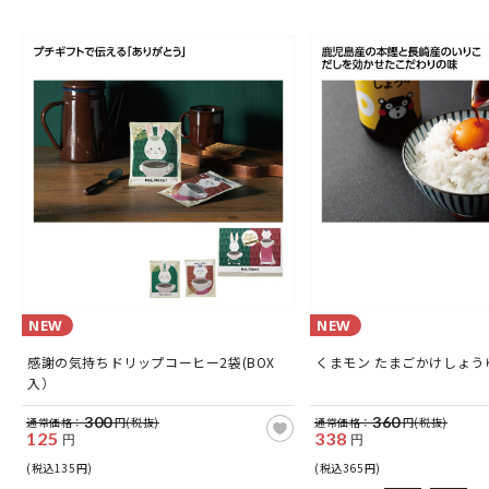
NEW
NEW
感謝の気持ちドリップコーヒー2袋(BOX
くまモン たまごかけしょうゆ
入）
300
360
通常価格：
円(税抜)
通常価格：
円(税抜)
125
338
円
円
(税込135円)
(税込365円)