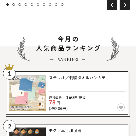
今月の
人気商品ランキング
RANKING
1
ステリオ／刺繍タオルハンカチ
160
通常価格：
円(税抜)
78
円
(税込86円)
2
モク／卓上加湿器