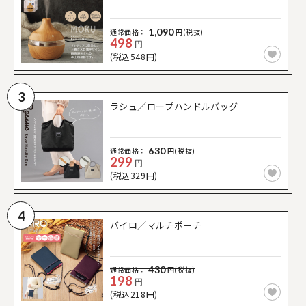
1,090
通常価格：
円(税抜)
498
円
(税込548円)
3
ラシュ／ロープハンドルバッグ
630
通常価格：
円(税抜)
299
円
(税込329円)
4
バイロ／マルチポーチ
430
通常価格：
円(税抜)
198
円
(税込218円)