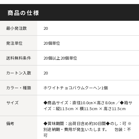
商品の仕様
最小発注数
20
発注単位
20個単位
送料無料条件
20個以上20個単位
カートン入数
20
カラー・種類
ホワイトチョコバウムクーヘン1個
サイズ
◆商品サイズ：直径10.0㎝×高さ8.0㎝ ／◆箱サ
イズ：縦11.5cm × 横11.5cm × 高さ11.5cm
備考
◆賞味期間：出荷日含め約30日間◆のし：可 ※
別途納期・費用が発生いたします。 包装：不
可