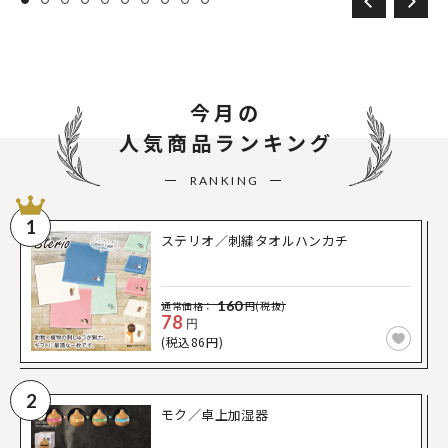
今月の
人気商品ランキング
RANKING
1
ステリオ／刺繍タオルハンカチ
160
通常価格：
円(税抜)
78
円
(税込86円)
2
モク／卓上加湿器