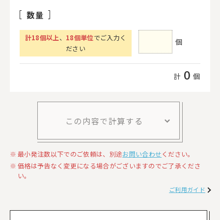
数量
計
18
個以上
、
18個単位
でご入力く
個
ださい
0
計
個
この内容で計算する
最小発注数以下でのご依頼は、別途
お問い合わせ
ください。
価格は予告なく変更になる場合がございますのでご了承くださ
い。
ご利用ガイド