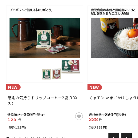
NEW
NEW
感謝の気持ちドリップコーヒー2袋(BOX
くまモン たまごかけしょうゆ
入）
300
360
通常価格：
円(税抜)
通常価格：
円(税抜)
125
338
円
円
(税込135円)
(税込365円)