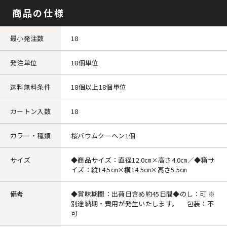
商品の仕様
最小発注数
18
発注単位
18個単位
送料無料条件
18個以上18個単位
カートン入数
18
カラー・種類
桜バウムクーヘン1個
サイズ
◆商品サイズ：直径12.0㎝×高さ4.0㎝／◆箱サ
イズ：縦14.5㎝×横14.5㎝×高さ5.5㎝
備考
◆賞味期間：出荷日含め約45日間◆のし：可 ※
別途納期・費用が発生いたします。 包装：不
可