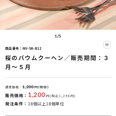
1/5
商品番号：NV-SK-B12
桜のバウムクーヘン／販売期間：３
月～５月
1,200
通常価格：
円(税抜)
1,200
販売価格：
円(税込1,296円)
発注条件：
18個以上18個単位