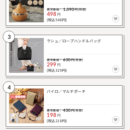
1,090
通常価格：
円(税抜)
498
円
(税込548円)
3
ラシュ／ロープハンドルバッグ
630
通常価格：
円(税抜)
299
円
(税込329円)
4
バイロ／マルチポーチ
430
通常価格：
円(税抜)
198
円
(税込218円)