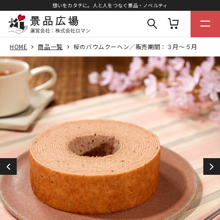
想いをカタチに。人と人をつなぐ景品・ノベルティ
HOME
商品一覧
桜のバウムクーヘン／販売期間：３月～５月