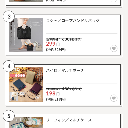
3
ラシュ／ロープハンドルバッグ
630
通常価格：
円(税抜)
299
円
(税込329円)
4
バイロ／マルチポーチ
430
通常価格：
円(税抜)
198
円
(税込218円)
5
リーフィン／マルチケース