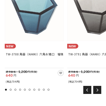
NEW
NEW
温
TW-3788 角器（KAKKI）六角お猪口 瑠璃
TW-3791 角器（KAKKI
1,200
1,200
通常価格：
円(税抜)
通常価格：
円(税抜)
640
640
円
円
(税込704円)
(税込704円)