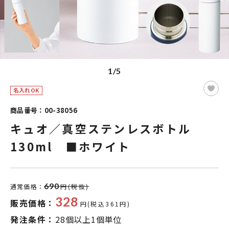
1/5
名入れOK
商品番号：00-38056
キュオ／真空ステンレスボトル
130ml ■ホワイト
690
通常価格：
円(税抜)
328
販売価格：
円(税込361円)
発注条件：
28個以上1個単位