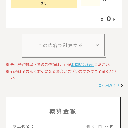
さい
0
計
個
この内容で計算する
最小発注数以下でのご依頼は、別途
お問い合わせ
ください。
価格は予告なく変更になる場合がございますのでご了承くださ
い。
ご利用ガイド
概算金額
--
商品代金：
円
--個 × --円