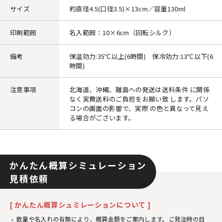
サイズ
約直径4.5(口径3.5)×13cm／容量130ml
印刷範囲
名入範囲：10×6cm（回転シルク）
備考
保温効力:35℃以上(6時間) 保冷効力:13℃以下(6
時間)
注意事項
北海道、沖縄、離島への発送は送料条件 に関係
なく実費送料のご負担をお願い致 します。パソ
コンの画面の影響で、実際 の色と異なって見え
る場合がございます。
かんたん概算シミュレーション
見積依頼
[ かんたん概算シュミレーションについて ]
数量や名入れの有無により、概算金額をご案内します。ご発注時の目