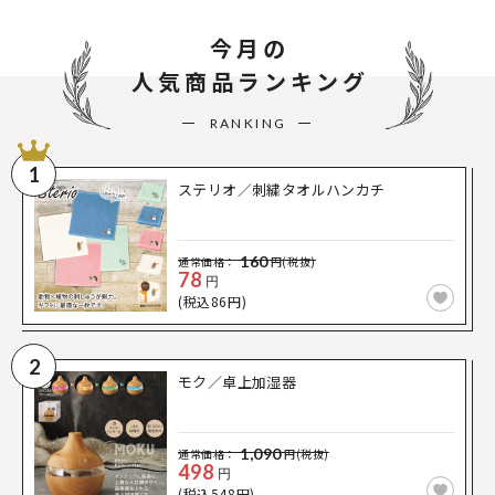
今月の
人気商品ランキング
RANKING
1
ステリオ／刺繍タオルハンカチ
160
通常価格：
円(税抜)
78
円
(税込86円)
2
モク／卓上加湿器
1,090
通常価格：
円(税抜)
498
円
(税込548円)