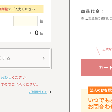
個単位
でご入力ください
商品代金：
上記金額に送料は
個
0
計
個
正式な
算する
カー
い合わせ
ください。
すのでご了承ください。
法人のお客様
ご利用ガイド
いつでも
お問合わ