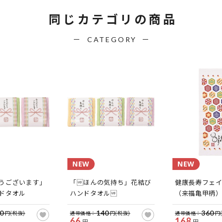
同じカテゴリの商品
CATEGORY
NEW
NEW
うございます」
「ほんの気持ち」花結び
健康長寿フェ
ドタオル
ハンドタオル
（来福亀甲柄
0
140
360
円(税抜)
通常価格：
円(税抜)
通常価格：
円
66
168
円
円