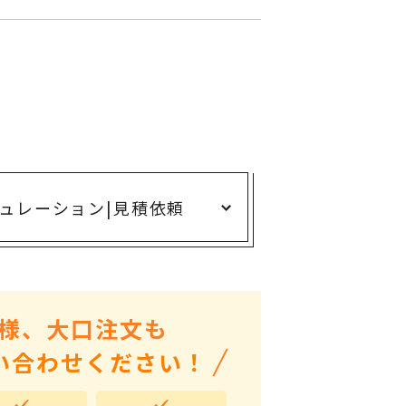
ありがとう・感謝の気持ち
アニマルグッズ
岐阜県産品
はなえみ
kanakono
展示会・イベント特集
ュレーション
|
見積依頼
安全大会ノベルティ・記念品特集
設立・周年・創業記念
インバウンド･外国人観光客向け特集
粗品・営業配布
様、大口注文も
入学・卒業記念品
い合わせください！
自治体・公共団体向け
オープン・開業・開院