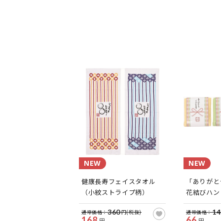
NEW
NEW
健康長寿フェイスタオル
「ありがと
（小紋ストライプ柄）
花結びハン
360
14
通常価格：
円(税抜)
通常価格：
168
66
円
円