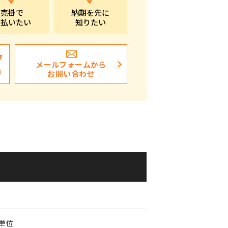
売掛で
納期を先に
ポストイン
支払いたい
知りたい
ばらまき、ショップイベント向け粗品・ノベ
ルティ
7
メールフォームから
日
お問い合わせ
0
個単位