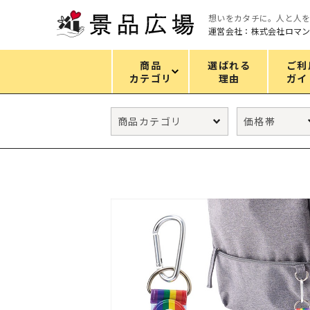
想いをカタチに。人と人
運営会社：株式会社ロマ
商品
選ばれる
ご利
カテゴリ
理由
ガイ
カテゴリ
エコバッグ
グリーンノベルティ
キッチン
ギフトセット
フェイス&ボディケア
防災・防犯グッズ
ファッション雑貨