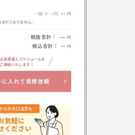
--
--個 × --円
円
含まれておりません。
--
税抜合計：
円
税込合計：
--
円
お見積書とスケジュールを
ご連絡いたします！
トに入れて見積依頼
からの大口注文も…
お気軽に
せください