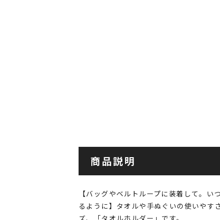
商品説明
【バッグやベルトループに装着して。い
るように】タオルや手ぬぐいの使いやす
ズ、「タオルホルダー」です。