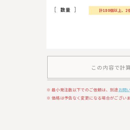
数量
計
180
個以上
、
2
この内容で計
最小発注数以下でのご依頼は、別途
お問
価格は予告なく変更になる場合がございま