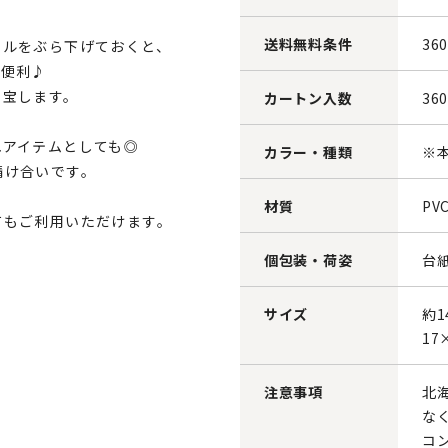
送料無料条件
36
オルをぶら下げておくと、
も便利♪
重宝します。
カートン入数
36
れアイテムとしても◎
カラー・種類
※
請け合いです。
材質
PV
てもご利用いただけます。
個包装・荷姿
台
サイズ
約1
17
注意事項
北
な
コ