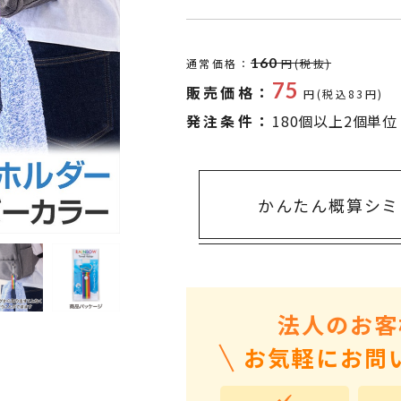
タオル・ハンカチ
401～500円
傘・レイングッズ
501～1,000円
160
通常価格：
円(税抜)
UVケア
1,000～2,000円
75
販売価格：
円(税込83円)
バッグ&ポーチ
2,000～3,000円
発注条件：
180個以上2個単位
キャラクター雑貨
3,000～5,000円
すべてのカテゴリ
5,000円～
LL
かんたん概算シミ
法人のお客
お気軽にお問