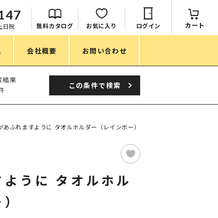
147
カート
無料カタログ
お気に入り
ログイン
：土日祝
ム
会社概要
お問い合わせ
季節
索結果
この条件で
検索
件
春ノベルティ
夏ノベルティ
があふれますように タオルホルダー（レインボー）
秋ノベルティ
冬ノベルティ
すように タオルホル
目的・シーン
ー）
サステナブル・環境配慮ノベルティ