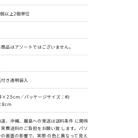
0個以上2個単位
0
本商品はアソートではございません。
C
紙付き透明袋入
4×2.5cm／パッケージサイズ：約
×8cm
海道、沖縄、離島への発送は送料条件 に関係
く実費送料のご負担をお願い致 します。パソ
ンの画面の影響で、実際 の色と異なって見え