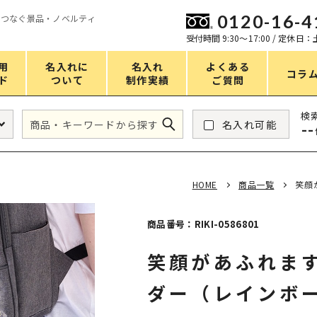
0120-16-4
をつなぐ景品・ノベルティ
ン
受付時間 9:30〜17:00 / 定休日
用
名入れに
名入れ
よくある
コラ
ド
ついて
制作実績
ご質問
価格
検
名入れ可能
--
タンブラー・ボトル
1～50円
アウトドア・レジャー
51～100円
HOME
商品一覧
笑顔
掃除・洗濯
101～150円
バスグッズ
151～200円
商品番号：RIKI-0586801
スマホ・PCグッズ
201～250円
笑顔があふれま
コスメグッズ
251～300円
ダー（レインボ
食品・スイーツ
301～400円