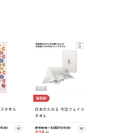
NEW
イスタオル
日本のたおる 今治フェイス
）
タオル
500
(税抜)
通常価格：
円(税抜)
428
円