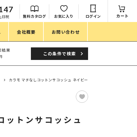
147
カート
無料カタログ
お気に入り
ログイン
：土日祝
ム
会社概要
お問い合わせ
季節
索結果
この条件で
検索
件
春ノベルティ
夏ノベルティ
カラモ マチなしコットンサコッシュ ネイビー
秋ノベルティ
冬ノベルティ
目的・シーン
しコットンサコッシュ
サステナブル・環境配慮ノベルティ