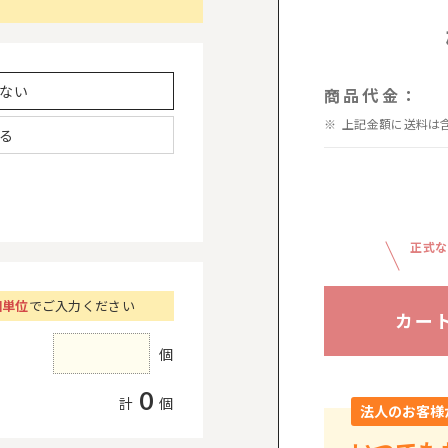
ない
商品代金：
上記金額に送料は
る
正式な
個単位
でご入力ください
カー
個
0
計
個
法人のお客様