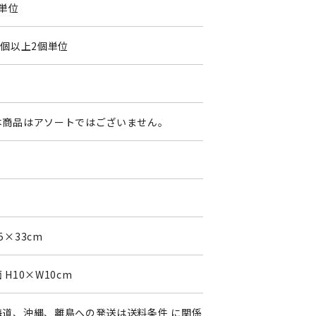
個単位
0個以上2個単位
0
本商品はアソートではございません。
5×33cm
 H10×W10cm
海道、沖縄、離島への発送は送料条件 に関係