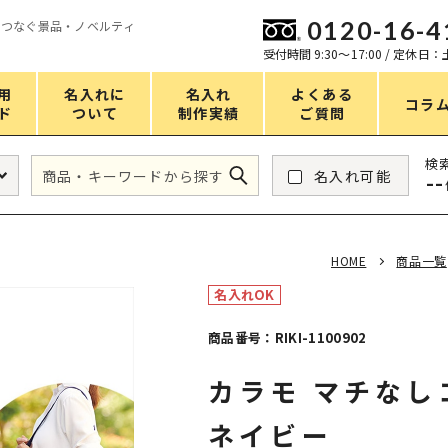
0120-16-4
をつなぐ景品・ノベルティ
ン
受付時間 9:30〜17:00 / 定休日
用
名入れに
名入れ
よくある
コラ
ド
ついて
制作実績
ご質問
価格
検
名入れ可能
--
タンブラー・ボトル
1～50円
アウトドア・レジャー
51～100円
HOME
商品一覧
掃除・洗濯
101～150円
名入れOK
バスグッズ
151～200円
商品番号：RIKI-1100902
スマホ・PCグッズ
201～250円
カラモ マチな
コスメグッズ
251～300円
食品・スイーツ
301～400円
ネイビー