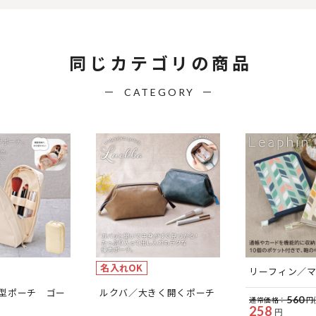
同じカテゴリの商品
CATEGORY
名入れOK
リーフィン／
型ポーチ ゴー
ルクバ／大きく開くポーチ
560
通常価格：
円
258
円