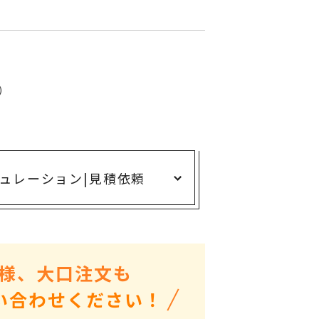
ありがとう・感謝の気持ち
アニマルグッズ
岐阜県産品
はなえみ
)
kanakono
展示会・イベント特集
安全大会ノベルティ・記念品特集
ュレーション
|
見積依頼
設立・周年・創業記念
インバウンド･外国人観光客向け特集
粗品・営業配布
入学・卒業記念品
様、大口注文も
自治体・公共団体向け
い合わせください！
オープン・開業・開院