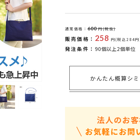
タオル・ハンカチ
401～500円
傘・レイングッズ
501～1,000円
UVケア
1,000～2,000円
600
通常価格：
円(税抜)
バッグ&ポーチ
2,000～3,000円
258
販売価格：
円(税込284円
キャラクター雑貨
3,000～5,000円
発注条件：
90個以上2個単位
すべてのカテゴリ
5,000円～
LL
かんたん概算シミ
法人のお客
お気軽にお問