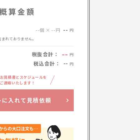
概算金額
--
--個 × --円
円
含まれておりません。
--
税抜合計：
円
税込合計：
--
円
お見積書とスケジュールを
ご連絡いたします！
トに入れて見積依頼
からの大口注文も…