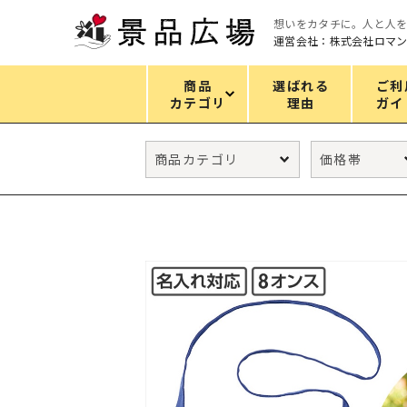
想いをカタチに。人と人
運営会社：株式会社ロマ
商品
選ばれる
ご利
カテゴリ
理由
ガイ
カテゴリ
エコバッグ
グリーンノベルティ
キッチン
ギフトセット
フェイス&ボディケア
防災・防犯グッズ
ファッション雑貨