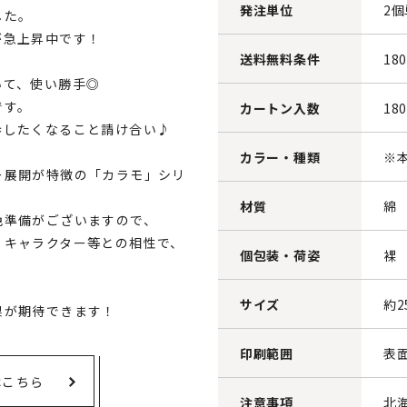
発注単位
2
した。
が急上昇中です！
送料無料条件
18
いて、使い勝手◎
です。
カートン入数
18
歩したくなること請け合い♪
カラー・種類
※
ー展開が特徴の「カラモ」シリ
材質
綿
色準備がございますので、
・キャラクター等との相性で、
個包装・荷姿
裸
サイズ
約2
果が期待できます！
印刷範囲
表面
はこちら
注意事項
北