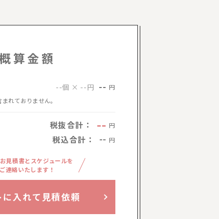
概算金額
--
--個 × --円
円
含まれておりません。
--
税抜合計：
円
税込合計：
--
円
お見積書とスケジュールを
ご連絡いたします！
トに入れて見積依頼