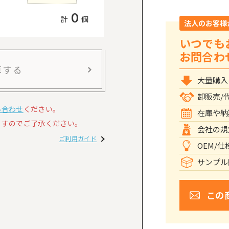
0
計
個
法人のお客様
いつでも
お問合わ
算する
大量購入
卸販売/
い合わせ
ください。
在庫や納
すのでご了承ください。
会社の規
ご利用ガイド
OEM/
サンプル
この