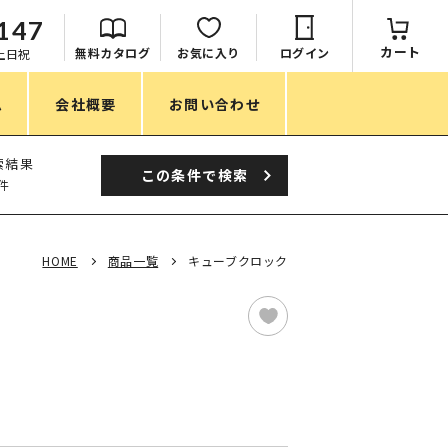
147
カート
無料カタログ
お気に入り
ログイン
：土日祝
ム
会社概要
お問い合わせ
季節
索結果
この条件で
検索
件
春ノベルティ
夏ノベルティ
HOME
商品一覧
キューブクロック
秋ノベルティ
冬ノベルティ
目的・シーン
ク
サステナブル・環境配慮ノベルティ