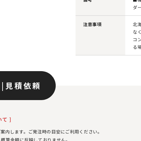
ダ
注意事項
北
な
コ
る
ン
|
見積依頼
て ]
ご案内します。ご発注時の目安にご利用ください。
、
概算金額に反映しておりません。