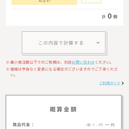
ださい
0
計
個
この内容で計算する
最小発注数以下でのご依頼は、別途
お問い合わせ
ください。
価格は予告なく変更になる場合がございますのでご了承くださ
い。
ご利用ガイド
概算金額
--
商品代金：
円
--個 × --円