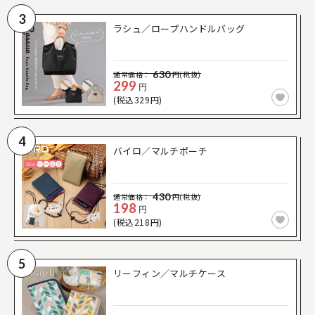
3
ラシュ／ロープハンドルバッグ
630
通常価格：
円(税抜)
299
円
(税込329円)
4
バイロ／マルチポーチ
430
通常価格：
円(税抜)
198
円
(税込218円)
5
リーフィン／マルチケース