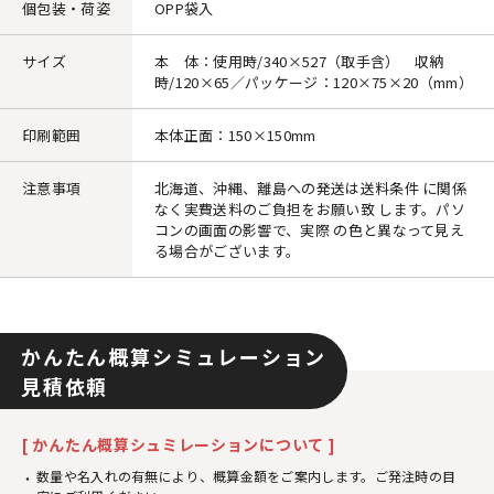
個包装・荷姿
OPP袋入
サイズ
本 体：使用時/340×527（取手含） 収納
時/120×65／パッケージ：120×75×20（mm）
印刷範囲
本体正面：150×150mm
注意事項
北海道、沖縄、離島への発送は送料条件 に関係
なく実費送料のご負担をお願い致 します。パソ
コンの画面の影響で、実際 の色と異なって見え
る場合がございます。
かんたん概算シミュレーション
見積依頼
[ かんたん概算シュミレーションについて ]
数量や名入れの有無により、概算金額をご案内します。ご発注時の目