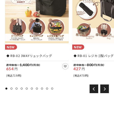
NEW
NEW
ビ
◆ RB-02 3WAYリュックバッグ
◆ RB-01 レジカゴ型バッグ
1,400
800
通常価格：
円(税抜)
通常価格：
円(税抜)
654
427
円
円
(税込719円)
(税込470円)