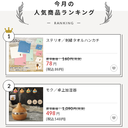
今月の
人気商品ランキング
RANKING
1
ステリオ／刺繍タオルハンカチ
160
通常価格：
円(税抜)
78
円
(税込86円)
2
モク／卓上加湿器
1,090
通常価格：
円(税抜)
498
円
(税込548円)