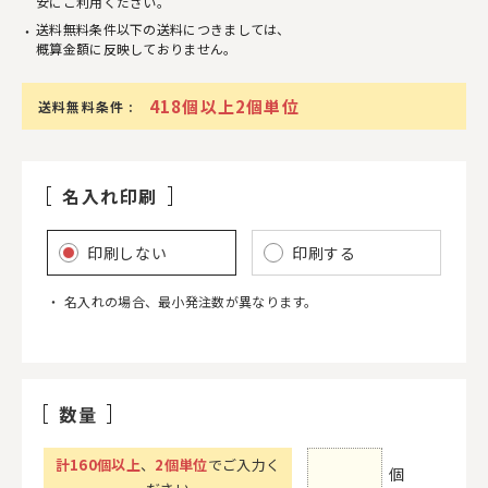
安にご利用ください。
送料無料条件以下の送料につきましては、
概算金額に反映しておりません。
418個以上2個単位
送料無料条件 :
名入れ印刷
印刷しない
印刷する
名入れの場合、最小発注数が異なります。
数量
計
160
個以上
、
2個単位
でご入力く
個