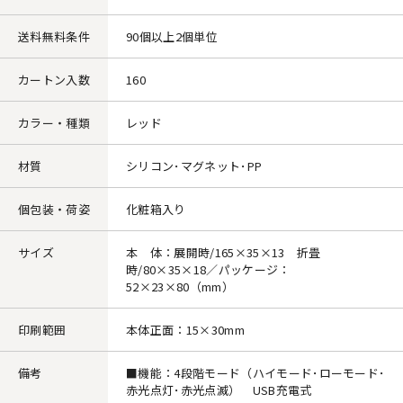
送料無料条件
90個以上2個単位
カートン入数
160
カラー・種類
レッド
材質
シリコン･マグネット･PP
個包装・荷姿
化粧箱入り
サイズ
本 体：展開時/165×35×13 折畳
時/80×35×18／パッケージ：
52×23×80（mm）
印刷範囲
本体正面：15×30mm
備考
■機能：4段階モード（ハイモード･ローモード･
赤光点灯･赤光点滅） USB充電式