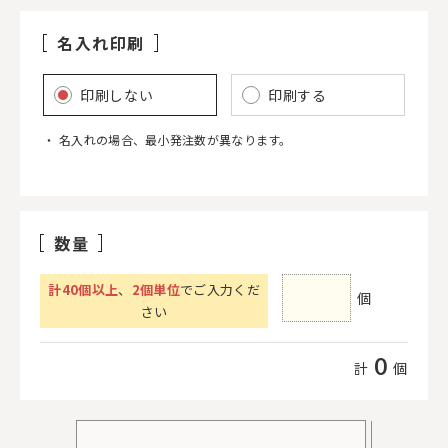
名入れ印刷
印刷しない
印刷する
名入れの場合、最小発注数が異なります。
数量
計
40
個以上
、
2個単位
でご入力くだ
個
さい
0
計
個