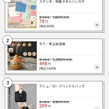
ステリオ／刺繍タオルハンカチ
160
通常価格：
円(税抜)
78
円
(税込86円)
2
モク／卓上加湿器
1,090
通常価格：
円(税抜)
498
円
(税込548円)
3
ラシュ／ロープハンドルバッグ
630
通常価格：
円(税抜)
299
円