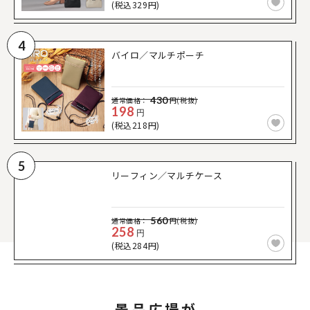
(税込329円)
4
バイロ／マルチポーチ
430
通常価格：
円(税抜)
198
円
(税込218円)
5
リーフィン／マルチケース
560
通常価格：
円(税抜)
258
円
(税込284円)
景品広場が