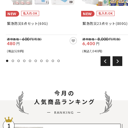
名入れOK
名入れOK
NEW
NEW
緊急防災8点セット(60G)
緊急防災23点セット(800G)
600
8,000
通常価格：
円(税抜)
通常価格：
円(税抜)
480
6,400
円
円
(税込528円)
(税込7,040円)
今月の
人気商品ランキング
RANKING
1