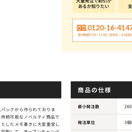
大量発注で割引が
あるか知りたい
0120-16-414
受付時間 9:30〜17:00 / 定休日：土日祝
商品の仕様
最小発注数
26
乳パックから作られておりま
た持続可能なノベルティ商品で
発注単位
3
っとしたメモ書きに大変重宝し
ル印刷して、オープンキャンパ