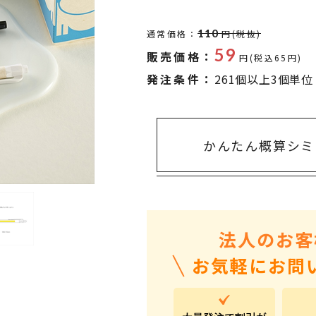
タオル・ハンカチ
401～500円
傘・レイングッズ
501～1,000円
110
通常価格：
円(税抜)
59
販売価格：
UVケア
1,000～2,000円
円(税込65円)
発注条件：
261個以上3個単位
バッグ&ポーチ
2,000～3,000円
キャラクター雑貨
3,000～5,000円
すべてのカテゴリ
5,000円～
LL
かんたん概算シミ
法人のお客
お気軽にお問