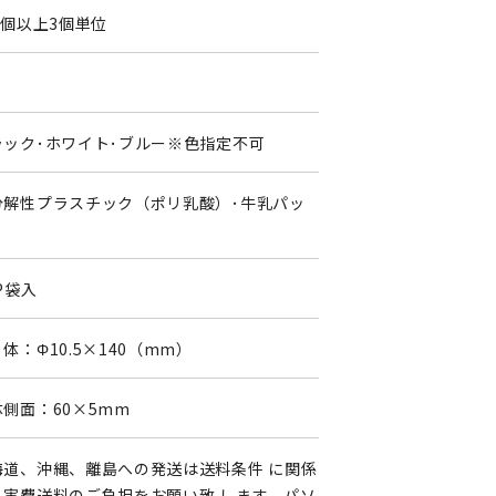
4個以上3個単位
0
ラック･ホワイト･ブルー※色指定不可
分解性プラスチック（ポリ乳酸）･牛乳パッ
P袋入
体：Φ10.5×140（mm）
体側面：60×5mm
海道、沖縄、離島への発送は送料条件 に関係
く実費送料のご負担をお願い致 します。パソ