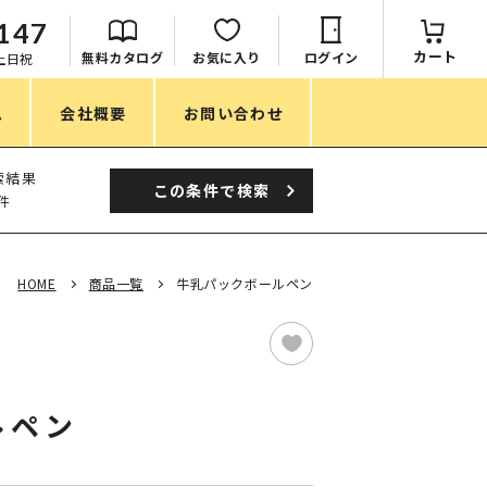
147
カート
無料カタログ
お気に入り
ログイン
：土日祝
ム
会社概要
お問い合わせ
季節
索結果
この条件で
検索
件
春ノベルティ
夏ノベルティ
HOME
商品一覧
牛乳パックボールペン
秋ノベルティ
冬ノベルティ
目的・シーン
ルペン
サステナブル・環境配慮ノベルティ