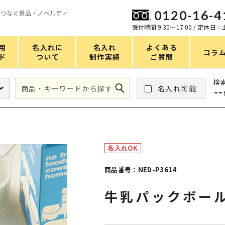
0120-16-4
をつなぐ景品・ノベルティ
ン
受付時間 9:30〜17:00 / 定休日
用
名入れに
名入れ
よくある
コラ
ド
ついて
制作実績
ご質問
価格
検
名入れ可能
--
タンブラー・ボトル
1～50円
アウトドア・レジャー
51～100円
掃除・洗濯
101～150円
名入れOK
バスグッズ
151～200円
商品番号：NED-P3614
スマホ・PCグッズ
201～250円
牛乳パックボー
コスメグッズ
251～300円
食品・スイーツ
301～400円