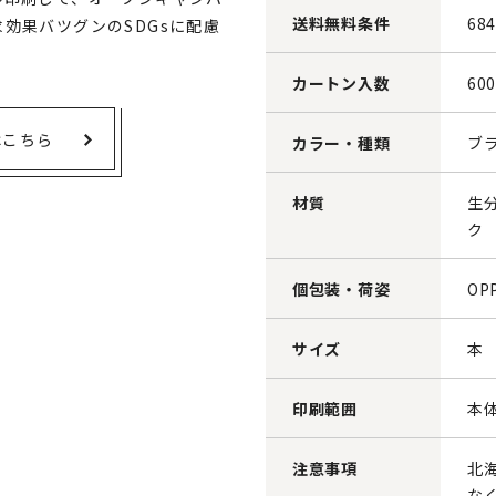
送料無料条件
68
効果バツグンのSDGsに配慮
カートン入数
60
はこちら
カラー・種類
ブ
材質
生
ク
個包装・荷姿
OP
サイズ
本 
印刷範囲
本
注意事項
北
な