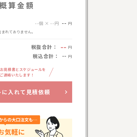
概算金額
--
--個 × --円
円
含まれておりません。
--
税抜合計：
円
税込合計：
--
円
お見積書とスケジュールを
ご連絡いたします！
トに入れて見積依頼
からの大口注文も…
お気軽に