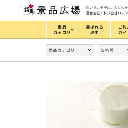
想いをカタチに。人と人
運営会社：株式会社ロマ
商品
選ばれる
ご利
カテゴリ
理由
ガイ
カテゴリ
エコバッグ
グリーンノベルティ
キッチン
ギフトセット
フェイス&ボディケア
防災・防犯グッズ
ファッション雑貨