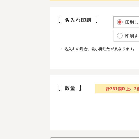
名入れ印刷
印刷し
印刷す
名入れの場合、最小発注数が異なります。
数量
計
261
個以上
、
3