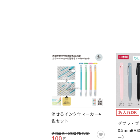
名入れOK
消せるインク付マーカー4
色セット
ゼブラ・ブ
0.5mmB
300
通常価格：
円(税抜)
ー）
100
円