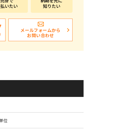
売掛で
納期を先に
支払いたい
知りたい
ポストイン
ばらまき、ショップイベント向け粗品・ノベ
ルティ
7
メールフォームから
日
お問い合わせ
0
個単位