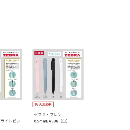
名入れOK
ン
ゼブラ・ブレン
8（ライトピン
0.5mmBAS88（白）