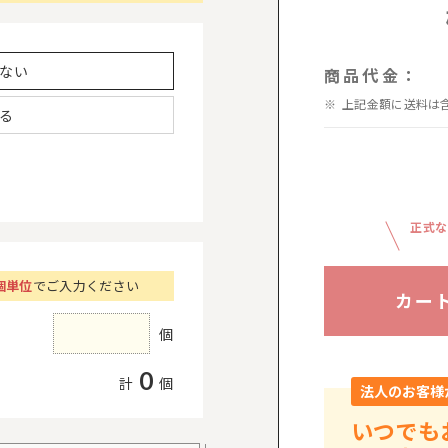
ない
商品代金：
上記金額に送料は
る
正式な
個単位
でご入力ください
カー
個
0
計
個
法人のお客様
いつでも