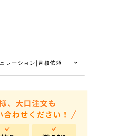
ありがとう・感謝の気持ち
アニマルグッズ
岐阜県産品
はなえみ
kanakono
展示会・イベント特集
ュレーション
|
見積依頼
安全大会ノベルティ・記念品特集
設立・周年・創業記念
インバウンド･外国人観光客向け特集
様、大口注文も
粗品・営業配布
い合わせください！
入学・卒業記念品
自治体・公共団体向け
オープン・開業・開院