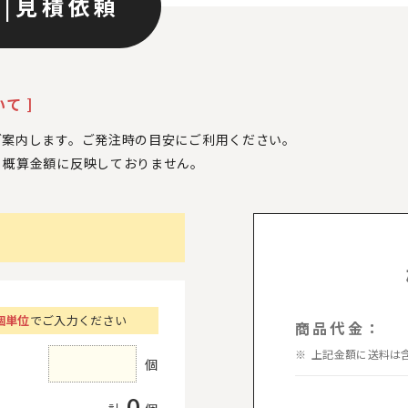
ン
|
見積依頼
て ]
ご案内します。ご発注時の目安にご利用ください。
、
概算金額に反映しておりません。
個単位
でご入力ください
商品代金：
上記金額に送料は
個
0