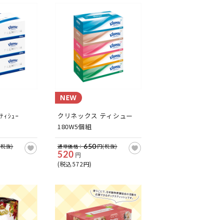
NEW
ﾑﾃｨｼｭｰ
クリネックス ティシュー
180W5個組
650
(税抜)
通常価格：
円(税抜)
520
円
(税込572円)