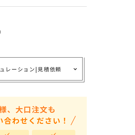
ありがとう・感謝の気持ち
アニマルグッズ
岐阜県産品
)
はなえみ
kanakono
展示会・イベント特集
ュレーション
|
見積依頼
安全大会ノベルティ・記念品特集
設立・周年・創業記念
インバウンド･外国人観光客向け特集
粗品・営業配布
様、大口注文も
入学・卒業記念品
い合わせください！
自治体・公共団体向け
オープン・開業・開院