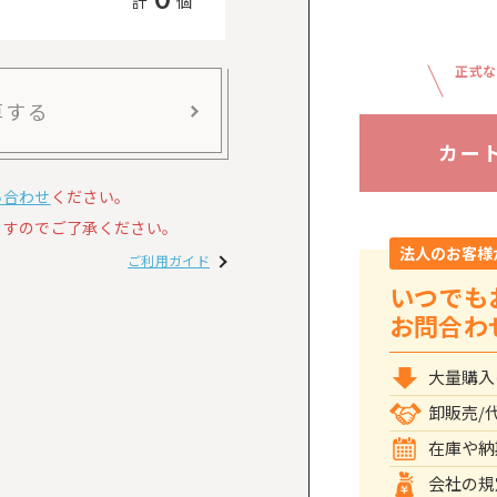
計
個
正式な
算する
カー
い合わせ
ください。
すのでご了承ください。
法人のお客様
ご利用ガイド
いつでも
お問合わ
大量購入
卸販売/
在庫や納
会社の規