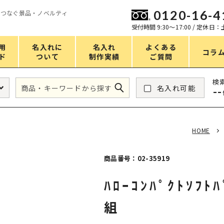
0120-16-4
をつなぐ景品・ノベルティ
ン
受付時間 9:30〜17:00 / 定休日
用
名入れに
名入れ
よくある
コラ
ド
ついて
制作実績
ご質問
価格
検
名入れ可能
--
タンブラー・ボトル
1～50円
アウトドア・レジャー
51～100円
HOME
掃除・洗濯
101～150円
バスグッズ
151～200円
商品番号：02-35919
スマホ・PCグッズ
201～250円
ﾊﾛｰｺﾝﾊﾟｸﾄｿﾌﾄ
コスメグッズ
251～300円
組
食品・スイーツ
301～400円