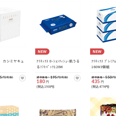
NEW
NEW
 カシミヤキュ
ｸﾘﾈｯｸｽ ﾛｰｼｮﾝﾃｨｼｭｰ肌うる
ｸﾘﾈｯｸｽ ﾌﾟﾚﾐｱ
るｿﾌﾄﾊﾟｯｸ120W
160W3個組
5
195
550
円(税抜)
通常価格：
円(税抜)
通常価格：
円
180
435
円
円
(税込198円)
(税込479円)