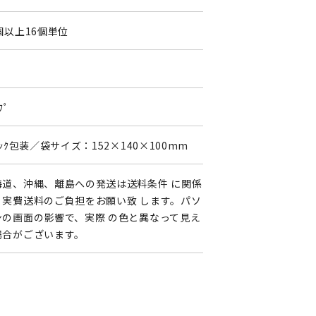
個以上16個単位
ﾌﾟ
ﾘﾝｸ包装／袋サイズ：152×140×100mm
海道、沖縄、離島への発送は送料条件 に関係
く実費送料のご負担をお願い致 します。パソ
ンの画面の影響で、実際 の色と異なって見え
場合がございます。