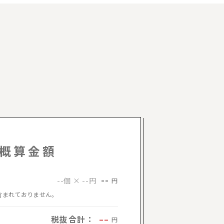
概算金額
--
--個 × --円
円
含まれておりません。
--
税抜合計：
円