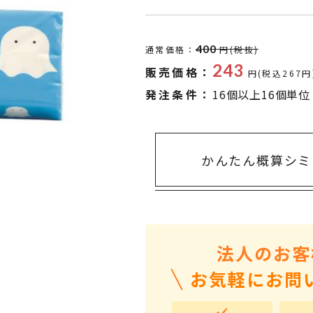
タオル・ハンカチ
401～500円
傘・レイングッズ
501～1,000円
400
通常価格：
円(税抜)
UVケア
1,000～2,000円
243
販売価格：
円(税込267円
バッグ&ポーチ
2,000～3,000円
発注条件：
16個以上16個単位
キャラクター雑貨
3,000～5,000円
すべてのカテゴリ
5,000円～
LL
かんたん概算シミ
法人のお客
お気軽にお問