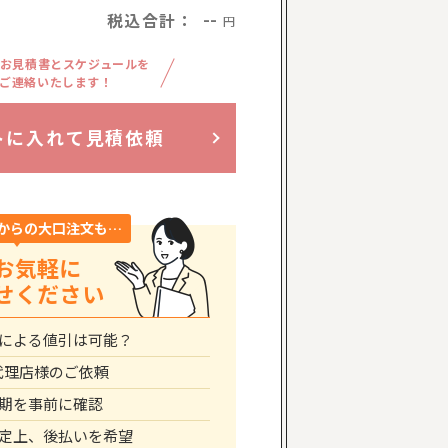
税込合計：
--
円
お見積書とスケジュールを
ご連絡いたします！
トに入れて見積依頼
からの大口注文も…
お気軽に
せください
による値引は可能？
代理店様のご依頼
期を事前に確認
定上、後払いを希望