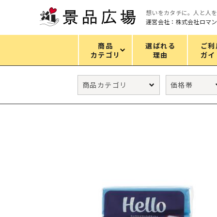
想いをカタチに。人と人
運営会社：株式会社ロマ
商品
選ばれる
ご利
カテゴリ
理由
ガイ
カテゴリ
エコバッグ
グリーンノベルティ
キッチン
ギフトセット
フェイス&ボディケア
防災・防犯グッズ
ファッション雑貨