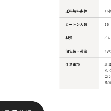
送料無料条件
16
カートン入数
16
材質
ﾊﾟﾙ
個包装・荷姿
ｼｭ
注意事項
北
な
コ
る