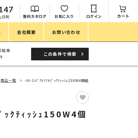
147
カート
無料カタログ
お気に入り
ログイン
：土日祝
ム
会社概要
お問い合わせ
季節
索結果
この条件で
検索
件
春ノベルティ
夏ノベルティ
商品一覧
ﾊﾛｰｺﾝﾊﾟｸﾄｿﾌﾄﾊﾟｯｸﾃｨｯｼｭ150W4個組
秋ノベルティ
冬ノベルティ
ﾊﾟｯｸﾃｨｯｼｭ150W4個
目的・シーン
サステナブル・環境配慮ノベルティ