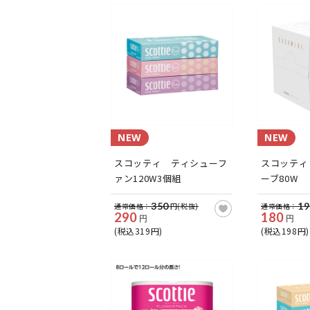
NEW
NEW
スコッティ ティシューフ
スコッティ
ァン120W3個組
ーブ80W
350
19
通常価格：
円(税抜)
通常価格：
290
180
円
円
(税込319円)
(税込198円)