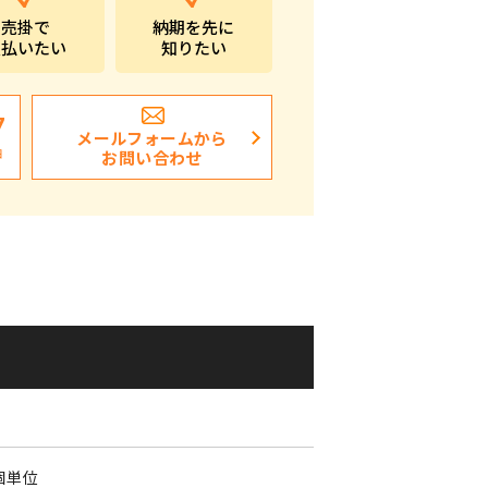
売掛で
納期を先に
ポストイン
支払いたい
知りたい
ばらまき、ショップイベント向け粗品・ノベ
ルティ
7
メールフォームから
日
お問い合わせ
個単位