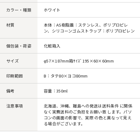
カラー・種類
ホワイト
材質
本体：AS樹脂蓋：ステンレス、ポリプロピレ
ン、シリコーンゴムストラップ：ポリプロピレン
個包装・荷姿
化粧箱入
サイズ
φ57×187mm箱ｻｲｽﾞ195×60×60mm
印刷範囲
B：タテ80×ヨコ80mm
備考
容量：350ml
注意事項
北海道、沖縄、離島への発送は送料条件 に関係
なく実費送料のご負担をお願い致 します。パソ
コンの画面の影響で、実際 の色と異なって見え
る場合がございます。