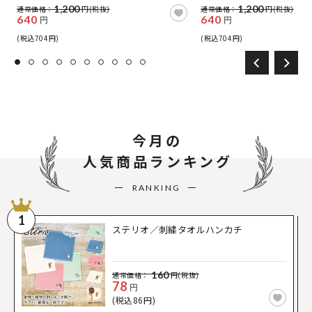
1,200
1,200
通常価格：
円(税抜)
通常価格：
円(税抜)
640
640
円
円
(税込704円)
(税込704円)
今月の
人気商品ランキング
RANKING
1
ステリオ／刺繍タオルハンカチ
160
通常価格：
円(税抜)
78
円
(税込86円)