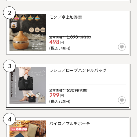
2
モク／卓上加湿器
1,090
通常価格：
円(税抜)
498
円
(税込548円)
3
ラシュ／ロープハンドルバッグ
630
通常価格：
円(税抜)
299
円
(税込329円)
4
バイロ／マルチポーチ