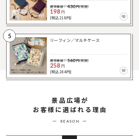
430
通常価格：
円(税抜)
198
円
(税込218円)
5
リーフィン／マルチケース
560
通常価格：
円(税抜)
258
円
(税込284円)
景品広場が
お客様に選ばれる理由
REASON