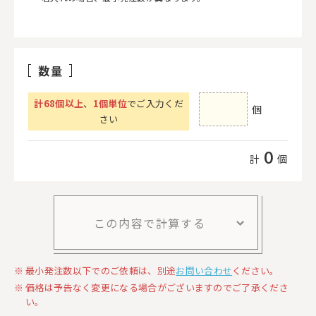
数量
計
68
個以上
、
1個単位
でご入力くだ
個
さい
0
計
個
この内容で計算する
最小発注数以下でのご依頼は、別途
お問い合わせ
ください。
価格は予告なく変更になる場合がございますのでご了承くださ
い。