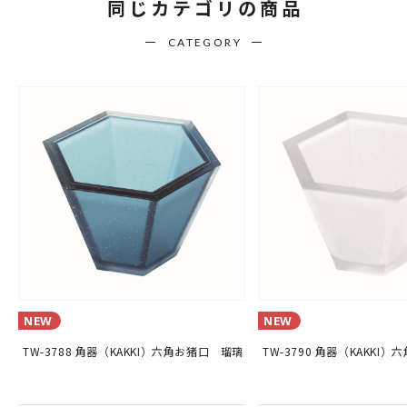
同じカテゴリの商品
CATEGORY
NEW
NEW
温
TW-3788 角器（KAKKI）六角お猪口 瑠璃
TW-3790 角器（KAKKI