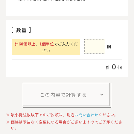
数量
計
68
個以上
、
1個単位
でご入力くだ
個
さい
0
計
個
この内容で計算する
最小発注数以下でのご依頼は、別途
お問い合わせ
ください。
価格は予告なく変更になる場合がございますのでご了承くださ
い。