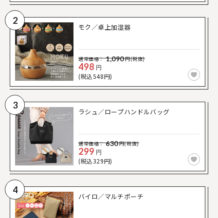
2
モク／卓上加湿器
1,090
通常価格：
円(税抜)
498
円
(税込548円)
3
ラシュ／ロープハンドルバッグ
630
通常価格：
円(税抜)
299
円
(税込329円)
4
バイロ／マルチポーチ