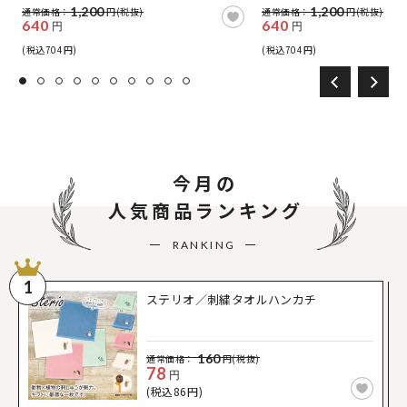
1,200
1,200
通常価格：
円(税抜)
通常価格：
円(税抜)
640
640
円
円
(税込704円)
(税込704円)
今月の
人気商品ランキング
RANKING
1
ステリオ／刺繍タオルハンカチ
160
通常価格：
円(税抜)
78
円
(税込86円)