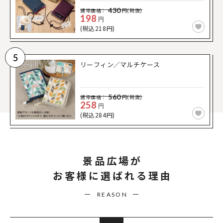
430
通常価格：
円(税抜)
198
円
(税込218円)
5
リーフィン／マルチケース
560
通常価格：
円(税抜)
258
円
(税込284円)
景品広場が
お客様に選ばれる理由
REASON