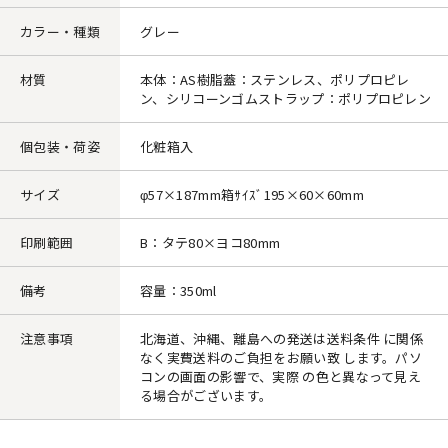
カラー・種類
グレー
材質
本体：AS樹脂蓋：ステンレス、ポリプロピレ
ン、シリコーンゴムストラップ：ポリプロピレン
個包装・荷姿
化粧箱入
サイズ
φ57×187mm箱ｻｲｽﾞ195×60×60mm
印刷範囲
B：タテ80×ヨコ80mm
備考
容量：350ml
注意事項
北海道、沖縄、離島への発送は送料条件 に関係
なく実費送料のご負担をお願い致 します。パソ
コンの画面の影響で、実際 の色と異なって見え
る場合がございます。