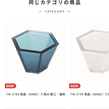
同じカテゴリの商品
CATEGORY
NEW
NEW
温
TW-3788 角器（KAKKI）六角お猪口 瑠璃
TW-3790 角器（KAKKI