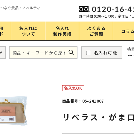
0120-16-4
をつなぐ景品・ノベルティ
ン
受付時間 9:30〜17:00 / 定休日
用
名入れに
名入れ
よくある
コラ
ド
ついて
制作実績
ご質問
価格
検
名入れ可能
--
タンブラー・ボトル
1～50円
アウトドア・レジャー
51～100円
掃除・洗濯
101～150円
名入れOK
バスグッズ
151～200円
商品番号：05-241007
スマホ・PCグッズ
201～250円
リベラス・がま
コスメグッズ
251～300円
食品・スイーツ
301～400円