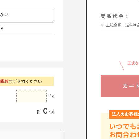
ない
商品代金：
上記金額に送料は
る
正式な
個単位
でご入力ください
カー
個
0
計
個
法人のお客様
いつでも
お問合わ