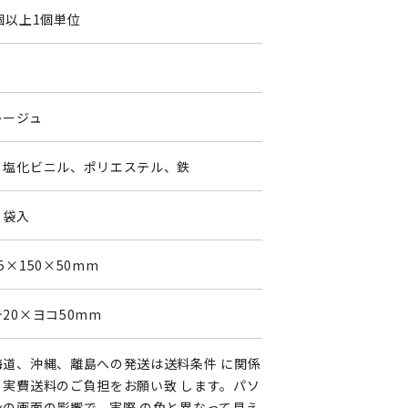
個以上1個単位
0
レージュ
リ塩化ビニル、ポリエステル、鉄
リ袋入
5×150×50mm
20×ヨコ50mm
海道、沖縄、離島への発送は送料条件 に関係
く実費送料のご負担をお願い致 します。パソ
ンの画面の影響で、実際 の色と異なって見え