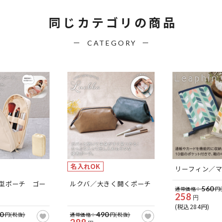
同じカテゴリの商品
CATEGORY
名入れOK
リーフィン／
型ポーチ ゴー
ルクバ／大きく開くポーチ
560
通常価格：
円
258
円
(税込284円)
0
490
円(税抜)
通常価格：
円(税抜)