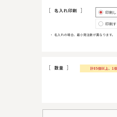
名入れ印刷
印刷し
印刷す
名入れの場合、最小発注数が異なります。
数量
計
85
個以上
、
1