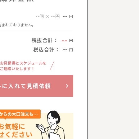
--
--個 × --円
円
含まれておりません。
--
税抜合計：
円
税込合計：
--
円
お見積書とスケジュールを
ご連絡いたします！
トに入れて見積依頼
からの大口注文も…
お気軽に
せください