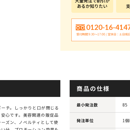
大量発注で割引が
あるか知りたい
0120-16-414
受付時間 9:30〜17:00 / 定休日：土日祝
商品の仕様
最小発注数
85
ポーチ。しっかりと口が閉じる
く安心です。美容関連の販促品
発注単位
1
シーズン、ノベルティとして使
多い分、プロモーション効果も