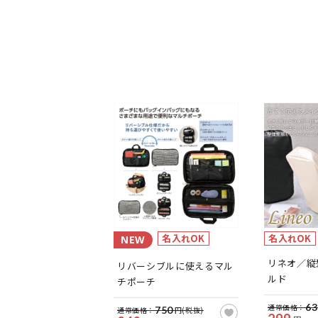
名入れOK
名入れOK
NEW
リネオ／縦
リバーシブルに使えるマル
ルド
チポーチ
63
通常価格：
750
通常価格：
円(税抜)