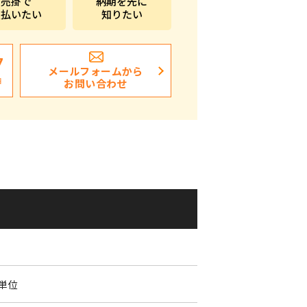
売掛で
納期を先に
支払いたい
知りたい
ポストイン
ばらまき、ショップイベント向け粗品・ノベ
ルティ
7
メールフォームから
日
お問い合わせ
個単位