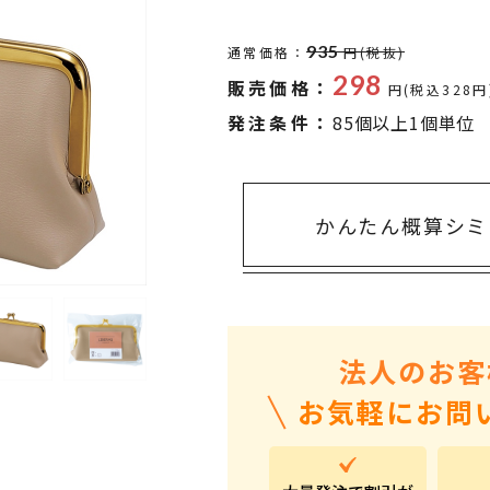
タオル・ハンカチ
401～500円
傘・レイングッズ
501～1,000円
935
通常価格：
円(税抜)
298
販売価格：
UVケア
1,000～2,000円
円(税込328円
発注条件：
85個以上1個単位
バッグ&ポーチ
2,000～3,000円
キャラクター雑貨
3,000～5,000円
すべてのカテゴリ
5,000円～
LL
かんたん概算シミ
法人のお客
お気軽にお問