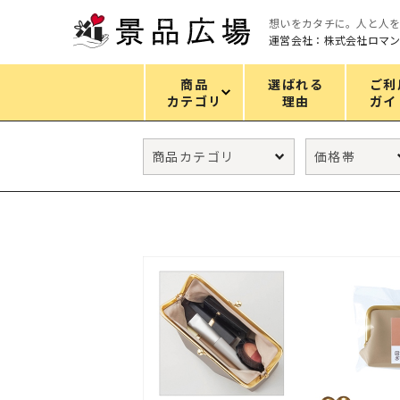
想いをカタチに。人と人
運営会社：株式会社ロマ
商品
選ばれる
ご利
カテゴリ
理由
ガイ
カテゴリ
エコバッグ
グリーンノベルティ
キッチン
ギフトセット
フェイス&ボディケア
防災・防犯グッズ
ファッション雑貨