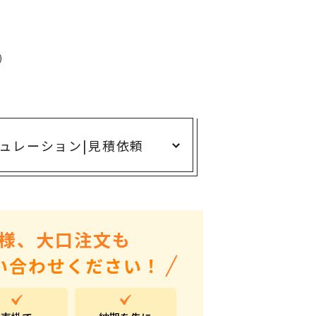
ありがとう・感謝の気持ち
アニマルグッズ
岐阜県産品
)
はなえみ
kanakono
展示会・イベント特集
ュレーション
|
見積依頼
安全大会ノベルティ・記念品特集
設立・周年・創業記念
インバウンド･外国人観光客向け特集
様、大口注文も
粗品・営業配布
い合わせください！
入学・卒業記念品
自治体・公共団体向け
オープン・開業・開院