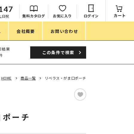
147
カート
無料カタログ
お気に入り
ログイン
：土日祝
ム
会社概要
お問い合わせ
季節
索結果
この条件で
検索
件
春ノベルティ
夏ノベルティ
HOME
商品一覧
リベラス・がま口ポーチ
秋ノベルティ
冬ノベルティ
目的・シーン
口ポーチ
サステナブル・環境配慮ノベルティ