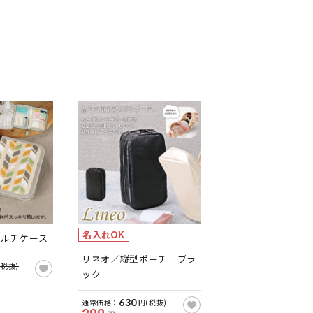
名入れOK
マルチケース
リネオ／縦型ポーチ ブラ
(税抜)
ック
630
通常価格：
円(税抜)