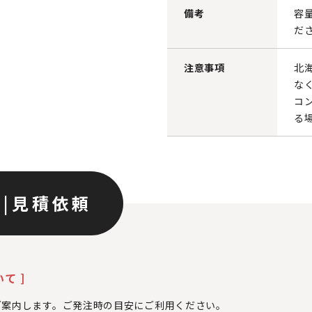
備考
容
だ
注意事項
北
な
コ
る
ン
|
見積依頼
て ]
ご案内します。ご発注時の目安にご利用ください。