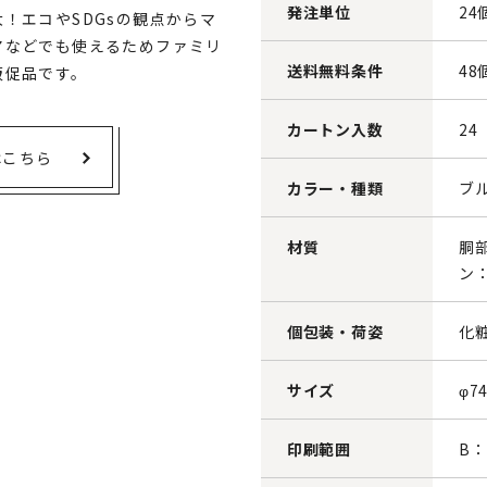
発注単位
24
！エコやSDGsの観点からマ
アなどでも使えるためファミリ
送料無料条件
48
販促品です。
カートン入数
24
はこちら
カラー・種類
ブ
材質
胴
ン
個包装・荷姿
化
サイズ
φ7
印刷範囲
B：