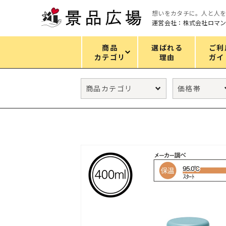
想いをカタチに。人と人
運営会社：株式会社ロマ
商品
選ばれる
ご利
カテゴリ
理由
ガイ
カテゴリ
エコバッグ
グリーンノベルティ
キッチン
ギフトセット
フェイス&ボディケア
防災・防犯グッズ
ファッション雑貨