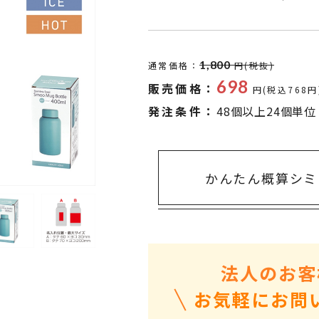
タオル・ハンカチ
401～500円
傘・レイングッズ
501～1,000円
UVケア
1,000～2,000円
1,800
通常価格：
円(税抜)
バッグ&ポーチ
2,000～3,000円
698
販売価格：
円(税込768円
キャラクター雑貨
3,000～5,000円
発注条件：
48個以上24個単位
すべてのカテゴリ
5,000円～
LL
かんたん概算シミ
法人のお客
お気軽にお問