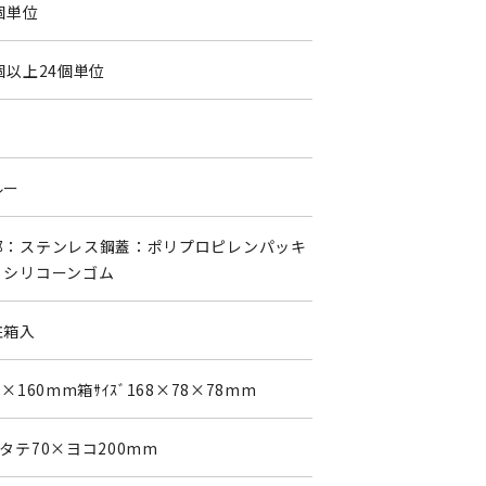
個単位
個以上24個単位
ルー
部：ステンレス鋼蓋：ポリプロピレンパッキ
：シリコーンゴム
粧箱入
4×160mm箱ｻｲｽﾞ168×78×78mm
タテ70×ヨコ200mm