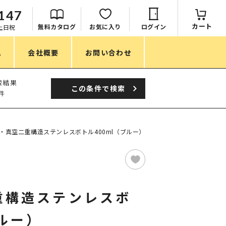
147
カート
無料カタログ
お気に入り
ログイン
：土日祝
ム
会社概要
お問い合わせ
季節
索結果
この条件で
検索
件
春ノベルティ
夏ノベルティ
o・真空二重構造ステンレスボトル400ml（ブルー）
秋ノベルティ
冬ノベルティ
目的・シーン
重構造ステンレスボ
サステナブル・環境配慮ノベルティ
ブルー）