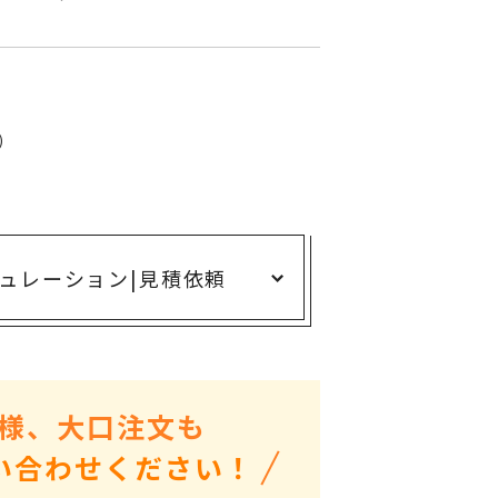
ありがとう・感謝の気持ち
アニマルグッズ
岐阜県産品
はなえみ
)
kanakono
展示会・イベント特集
安全大会ノベルティ・記念品特集
ュレーション
|
見積依頼
設立・周年・創業記念
インバウンド･外国人観光客向け特集
粗品・営業配布
入学・卒業記念品
様、大口注文も
自治体・公共団体向け
い合わせください！
オープン・開業・開院