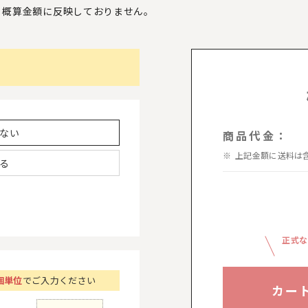
、
概算金額に反映しておりません。
ない
商品代金：
上記金額に送料は
る
正式な
個単位
でご入力ください
カー