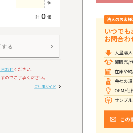
個
0
計
個
法人のお客様
いつでも
お問合わ
算する
大量購入
卸販売/
い合わせ
ください。
在庫や納
すのでご了承ください。
会社の規
ご利用ガイド
OEM/
サンプル
この