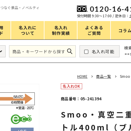
0120-16-4
をつなぐ景品・ノベルティ
ン
受付時間 9:30〜17:00 / 定休日
用
名入れに
名入れ
よくある
コラ
ド
ついて
制作実績
ご質問
価格
検
名入れ可能
--
タンブラー・ボトル
1～50円
アウトドア・レジャー
51～100円
HOME
商品一覧
Smo
掃除・洗濯
101～150円
名入れOK
バスグッズ
151～200円
商品番号：05-241394
スマホ・PCグッズ
201～250円
Smoo・真空二
コスメグッズ
251～300円
食品・スイーツ
301～400円
トル400ml（