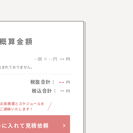
概算金額
--
--個 × --円
円
含まれておりません。
--
税抜合計：
円
税込合計：
--
円
お見積書とスケジュールを
ご連絡いたします！
トに入れて見積依頼