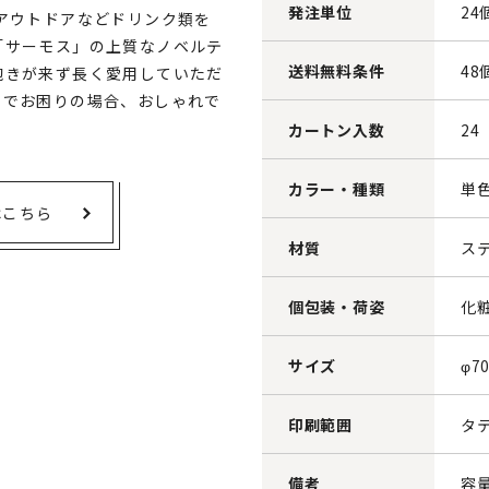
発注単位
24
アウトドアなどドリンク類を
「サーモス」の上質なノベルテ
送料無料条件
48
飽きが来ず長く愛用していただ
ィでお困りの場合、おしゃれで
カートン入数
24
カラー・種類
単
はこちら
材質
ス
個包装・荷姿
化
サイズ
φ7
印刷範囲
タテ
備考
容