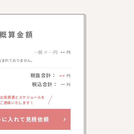
概算金額
--
--個 × --円
円
含まれておりません。
--
税抜合計：
円
税込合計：
--
円
お見積書とスケジュールを
ご連絡いたします！
トに入れて見積依頼