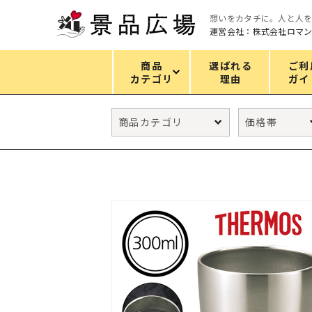
想いをカタチに。人と人
運営会社：株式会社ロマ
商品
選ばれる
ご利
カテゴリ
理由
ガイ
カテゴリ
エコバッグ
グリーンノベルティ
キッチン
ギフトセット
フェイス&ボディケア
防災・防犯グッズ
ファッション雑貨