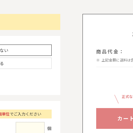
ない
商品代金：
上記金額に送料は
る
正式な
個単位
でご入力ください
カー
個