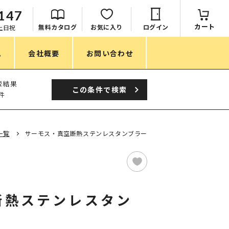
147
カート
無料カタログ
お気に入り
ログイン
：土日祝
ム
会社概要
お問い合わせ
季節
索結果
この条件で
検索
件
春ノベルティ
夏ノベルティ
一覧
サーモス・真空断熱ステンレスタンブラー
秋ノベルティ
冬ノベルティ
目的・シーン
断熱ステンレスタン
サステナブル・環境配慮ノベルティ