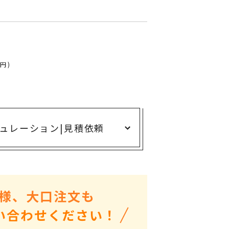
ありがとう・感謝の気持ち
アニマルグッズ
岐阜県産品
はなえみ
4円)
kanakono
展示会・イベント特集
安全大会ノベルティ・記念品特集
ュレーション
|
見積依頼
設立・周年・創業記念
インバウンド･外国人観光客向け特集
粗品・営業配布
入学・卒業記念品
様、大口注文も
自治体・公共団体向け
い合わせください！
オープン・開業・開院