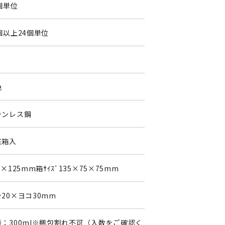
個単位
個以上24個単位
色
テンレス鋼
粧箱入
0×125mm箱ｻｲｽﾞ135×75×75mm
20×ヨコ30mm
量：300ml※梱包割れ不可（入数をご確認く