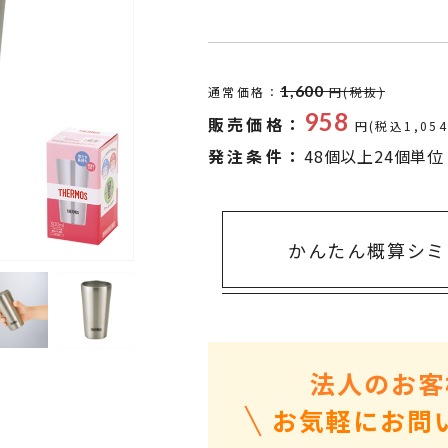
タオル・ハンカチ
401～500円
傘・レイングッズ
501～1,000円
UVケア
1,000～2,000円
1,600
通常価格：
円(税抜)
バッグ&ポーチ
2,000～3,000円
958
販売価格：
円(税込1,05
キャラクター雑貨
3,000～5,000円
発注条件：
48個以上24個単位
すべてのカテゴリ
5,000円～
LL
かんたん概算シミ
法人のお客
お気軽にお問