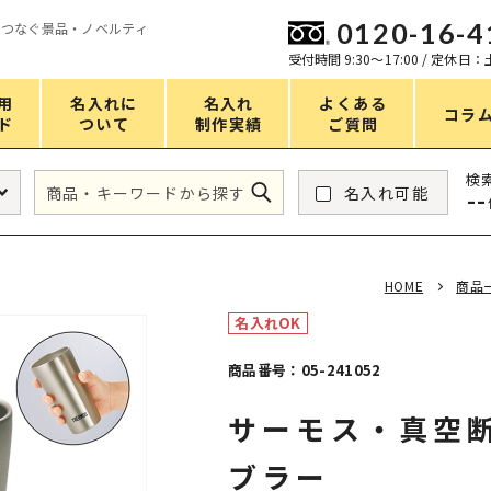
0120-16-4
をつなぐ景品・ノベルティ
ン
受付時間 9:30〜17:00 / 定休日
用
名入れに
名入れ
よくある
コラ
ド
ついて
制作実績
ご質問
価格
検
名入れ可能
--
タンブラー・ボトル
1～50円
アウトドア・レジャー
51～100円
HOME
商品
掃除・洗濯
101～150円
名入れOK
バスグッズ
151～200円
商品番号：05-241052
スマホ・PCグッズ
201～250円
サーモス・真空
コスメグッズ
251～300円
食品・スイーツ
301～400円
ブラー