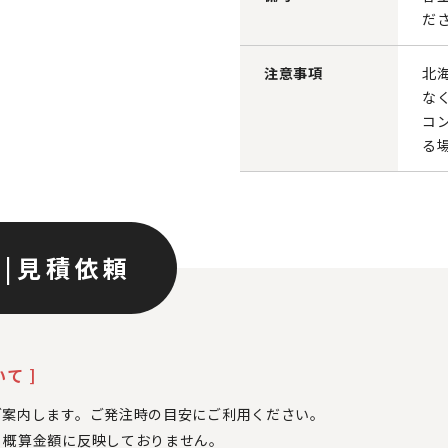
だ
注意事項
北
な
コ
る
ン
|
見積依頼
て ]
ご案内します。ご発注時の目安にご利用ください。
、
概算金額に反映しておりません。