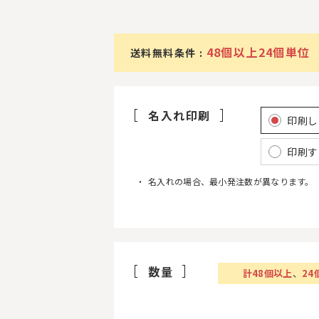
48個以上24個単位
送料無料条件 :
名入れ印刷
印刷し
印刷す
名入れの場合、最小発注数が異なります。
数量
計
48
個以上
、
24