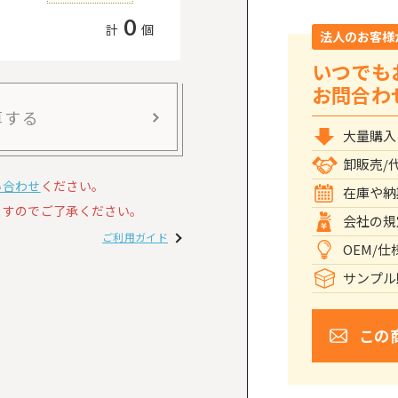
0
計
個
法人のお客様
いつでも
お問合わ
算する
大量購入
卸販売/
い合わせ
ください。
在庫や納
すのでご了承ください。
会社の規
ご利用ガイド
OEM/
サンプル
この