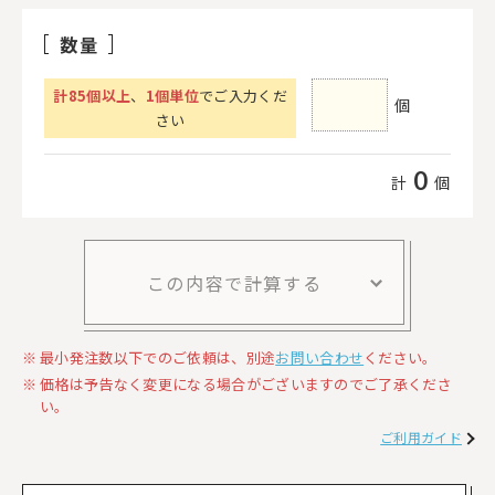
数量
計
85
個以上
、
1個単位
でご入力くだ
個
さい
0
計
個
この内容で計算する
最小発注数以下でのご依頼は、別途
お問い合わせ
ください。
価格は予告なく変更になる場合がございますのでご了承くださ
い。
ご利用ガイド