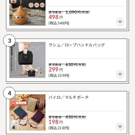
1,090
通常価格：
円(税抜)
498
円
(税込548円)
3
ラシュ／ロープハンドルバッグ
630
通常価格：
円(税抜)
299
円
(税込329円)
4
バイロ／マルチポーチ
430
通常価格：
円(税抜)
198
円
(税込218円)