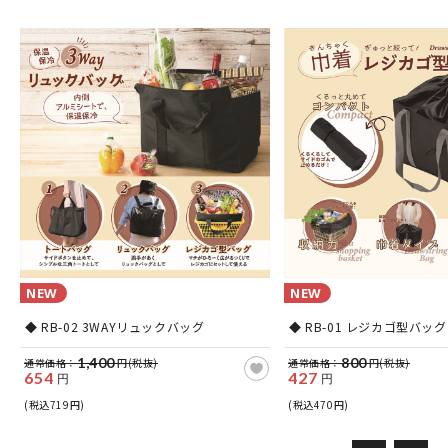
NEW
NEW
◆ RB-02 3WAYリュックバッグ
◆ RB-01 レジカゴ型バッグ
1,400
800
通常価格：
円(税抜)
通常価格：
円(税抜)
654
427
円
円
(税込719円)
(税込470円)