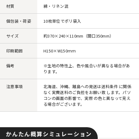
材質
綿・リネン混
個包装・荷姿
10枚単位でポリ袋入
サイズ
約370×240×110mm（間口350mm）
印刷範囲
H150×W150ｍｍ
備考
※生地の特性上、色や風合いが異なる場合があ
ります。
注意事項
北海道、沖縄、離島への発送は送料条件 に関係
なく実費送料のご負担をお願い致 します。パソ
コンの画面の影響で、実際 の色と異なって見え
る場合がございます。
かんたん概算シミュレーション