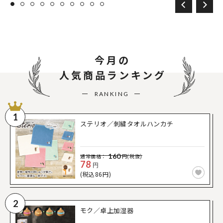
今月の
人気商品ランキング
RANKING
1
ステリオ／刺繍タオルハンカチ
160
通常価格：
円(税抜)
78
円
(税込86円)
2
モク／卓上加湿器