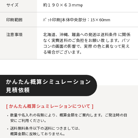
サイズ
約１９０×６３ｍｍφ
印刷範囲
ﾊﾟｯﾄ印刷|本体中央部分：15×60mm
注意事項
北海道、沖縄、離島への発送は送料条件 に関係
なく実費送料のご負担をお願い致 します。パソ
コンの画面の影響で、実際 の色と異なって見え
る場合がございます。
かんたん概算シミュレーション
見積依頼
[ かんたん概算シュミレーションについて ]
数量や名入れの有無により、概算金額をご案内します。ご発注時の目
安にご利用ください。
送料無料条件以下の送料につきましては、
概算金額に反映しておりません。