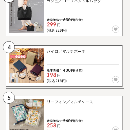
ラシュ／ロープハンドルバッグ
630
通常価格：
円(税抜)
299
円
(税込329円)
4
バイロ／マルチポーチ
430
通常価格：
円(税抜)
198
円
(税込218円)
5
リーフィン／マルチケース
560
通常価格：
円(税抜)
258
円