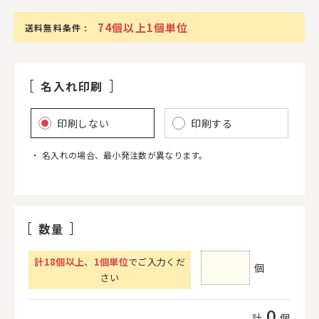
74個以上1個単位
送料無料条件 :
名入れ印刷
印刷しない
印刷する
名入れの場合、最小発注数が異なります。
数量
計
18
個以上
、
1個単位
でご入力くだ
個
さい
0
計
個