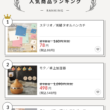
人気商品ランキング
RANKING
1
ステリオ／刺繍タオルハンカチ
160
通常価格：
円(税抜)
78
円
(税込86円)
2
モク／卓上加湿器
1,090
通常価格：
円(税抜)
498
円
(税込548円)
3