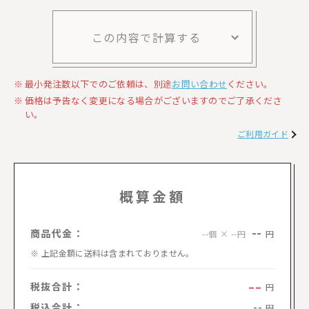
この内容で計算する
最小発注数以下でのご依頼は、別途
お問い合わせ
ください。
価格は予告なく変更になる場合がございますのでご了承くださ
い。
ご利用ガイド
概算金額
--
商品代金：
円
--個 × --円
上記金額に送料は含まれておりません。
--
税抜合計：
円
税込合計：
--
円