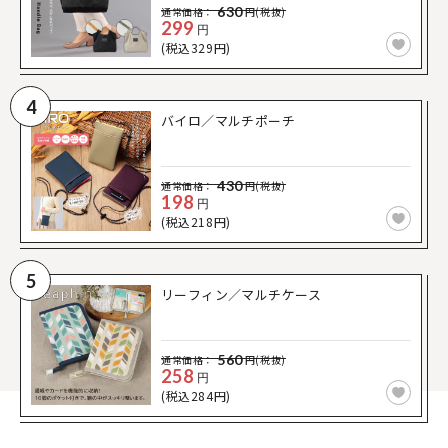
630
通常価格：
円(税抜)
299
円
(税込329円)
4
バイロ／マルチポーチ
430
通常価格：
円(税抜)
198
円
(税込218円)
5
リーフィン／マルチケース
560
通常価格：
円(税抜)
258
円
(税込284円)