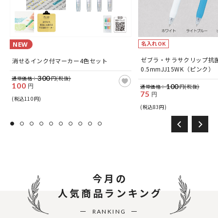
名入れOK
NEW
ッ
ゼブラ・サラサクリップ抗
消せるインク付マーカー4色セット
0.5mmJJ15WK（ピンク）
300
通常価格：
円(税抜)
100
円
100
通常価格：
円(税抜)
75
円
(税込110円)
(税込83円)
今月の
人気商品ランキング
RANKING