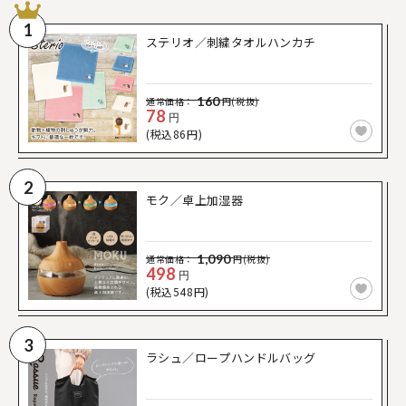
1
ステリオ／刺繍タオルハンカチ
160
通常価格：
円(税抜)
78
円
(税込86円)
2
モク／卓上加湿器
1,090
通常価格：
円(税抜)
498
円
(税込548円)
3
ラシュ／ロープハンドルバッグ