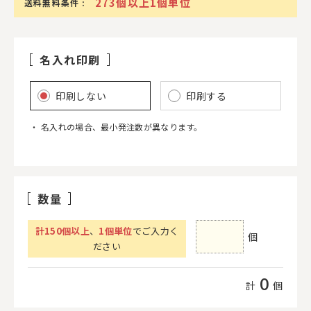
273個以上1個単位
送料無料条件 :
名入れ印刷
印刷しない
印刷する
名入れの場合、最小発注数が異なります。
数量
計
150
個以上
、
1個単位
でご入力く
個
ださい
0
計
個