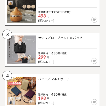
1,090
通常価格：
円(税抜)
498
円
(税込548円)
3
ラシュ／ロープハンドルバッグ
630
通常価格：
円(税抜)
299
円
(税込329円)
4
バイロ／マルチポーチ
430
通常価格：
円(税抜)
198
円
(税込218円)