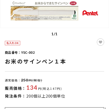
1/1
名入れOK
商品番号：YSC-002
お米のサインペン１本
250
通常価格：
円(税抜)
134
販売価格：
円(税込147円)
発注条件：
200個以上200個単位