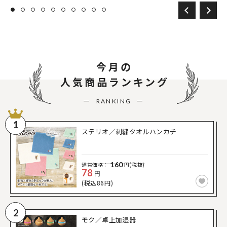
今月の
人気商品ランキング
RANKING
1
ステリオ／刺繍タオルハンカチ
160
通常価格：
円(税抜)
78
円
(税込86円)
2
モク／卓上加湿器