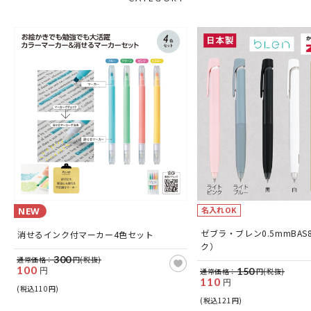
名入れOK
NEW
ッ
ゼブラ・ブレン0.5mmBA
消せるインク付マーカー4色セット
ク）
300
通常価格：
円(税抜)
100
円
150
通常価格：
円(税抜)
110
円
(税込110円)
(税込121円)