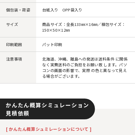
個包装・荷姿
台紙入り OPP袋入り
サイズ
商品サイズ：全長133㎜×16㎜／梱包サイズ：
150×50×12㎜
印刷範囲
パット印刷
注意事項
北海道、沖縄、離島への発送は送料条件 に関係
なく実費送料のご負担をお願い致 します。パソ
コンの画面の影響で、実際 の色と異なって見え
る場合がございます。
かんたん概算シミュレーション
見積依頼
[ かんたん概算シュミレーションについて ]