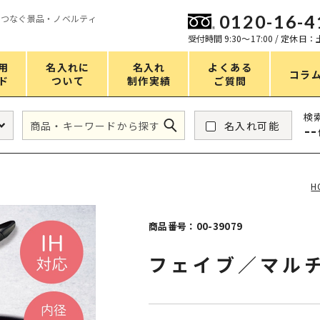
0120-16-4
をつなぐ景品・ノベルティ
ン
受付時間 9:30〜17:00 / 定休日
用
名入れに
名入れ
よくある
コラ
ド
ついて
制作実績
ご質問
価格
検
名入れ可能
--
タンブラー・ボトル
1～50円
アウトドア・レジャー
51～100円
H
掃除・洗濯
101～150円
バスグッズ
151～200円
商品番号：00-39079
スマホ・PCグッズ
201～250円
フェイブ／マルチ
コスメグッズ
251～300円
食品・スイーツ
301～400円