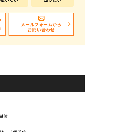
ポストイン
ばらまき、ショップイベント向け粗品・ノベ
7
メールフォームから
ルティ
日
お問い合わせ
個単位