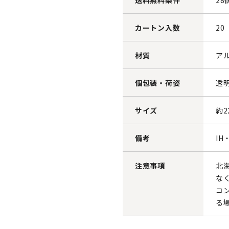
送料無料条件
28
カートン入数
20
材質
ア
個包装・荷姿
透
サイズ
約2
備考
I
注意事項
北
な
コ
る