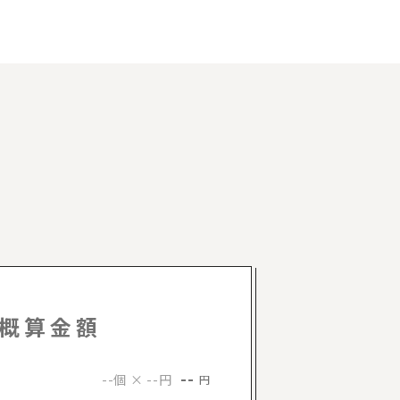
概算金額
--
--個 × --円
円