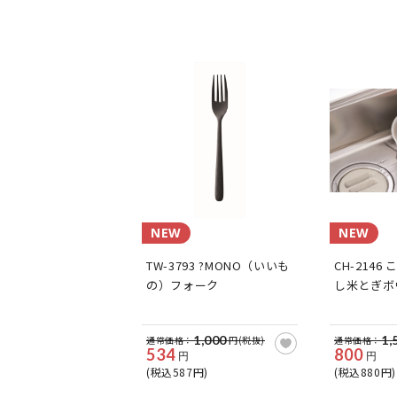
NEW
NEW
TW-3793 ?MONO（いいも
CH-214
の）フォーク
し米とぎボ
1,000
1,
通常価格：
円(税抜)
通常価格：
534
800
円
円
(税込587円)
(税込880円)