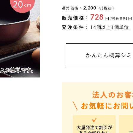
タオル・ハンカチ
401～500円
2,200
通常価格：
円(税抜)
傘・レイングッズ
501～1,000円
728
販売価格：
円(税込801円
UVケア
1,000～2,000円
発注条件：
14個以上1個単位
バッグ&ポーチ
2,000～3,000円
キャラクター雑貨
3,000～5,000円
かんたん概算シミ
すべてのカテゴリ
5,000円～
LL
法人のお客
お気軽にお問
大量発注で割引が
あるか知りたい