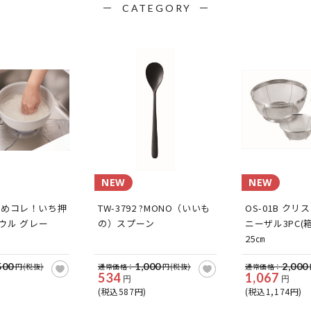
CATEGORY
NEW
NEW
6 こめコレ！いち押
TW-3792 ?MONO（いいも
OS-01B ク
ウル グレー
の）スプーン
ニーザル3PC(箱
25㎝
500
1,000
2,000
円(税抜)
通常価格：
円(税抜)
通常価格：
534
1,067
円
円
(税込587円)
(税込1,174円)