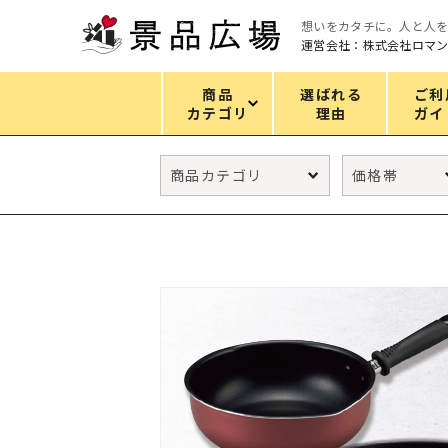
想いをカタチに。人と人
運営会社：株式会社ロマ
商品
選ばれる
ご利
カテゴリ
理由
ガイ
カテゴリ
エコバッグ
グリーンノベルティ
キッチン
ギフトセット
フェイス&ボディケア
防災・防犯グッズ
ファッション雑貨