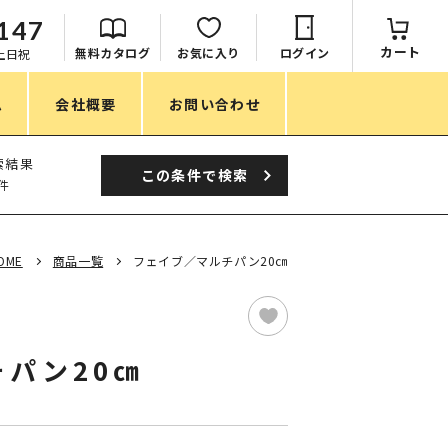
147
カート
無料カタログ
お気に入り
ログイン
：土日祝
ム
会社概要
お問い合わせ
季節
索結果
この条件で
検索
件
春ノベルティ
夏ノベルティ
OME
商品一覧
フェイブ／マルチパン20㎝
秋ノベルティ
冬ノベルティ
パン20㎝
目的・シーン
サステナブル・環境配慮ノベルティ