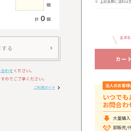
上記金額に送料は
個
0
計
個
正式な
算する
カー
い合わせ
ください。
すのでご了承ください。
法人のお客様
ご利用ガイド
いつでも
お問合わ
大量購入
卸販売/