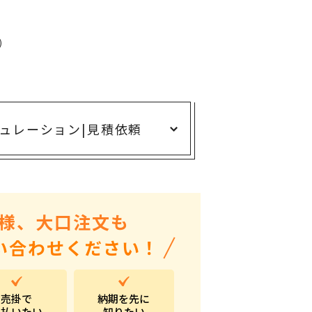
ありがとう・感謝の気持ち
アニマルグッズ
)
岐阜県産品
はなえみ
kanakono
ュレーション
|
見積依頼
展示会・イベント特集
安全大会ノベルティ・記念品特集
設立・周年・創業記念
インバウンド･外国人観光客向け特集
様、大口注文も
粗品・営業配布
い合わせください！
入学・卒業記念品
自治体・公共団体向け
売掛で
納期を先に
オープン・開業・開院
支払いたい
知りたい