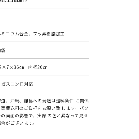
個以上1個単位
ルミニウム合金、フッ素樹脂加工
明袋
2×7×36㎝ 内径20㎝
H・ガスコンロ対応
海道、沖縄、離島への発送は送料条件 に関係
く実費送料のご負担をお願い致 します。パソ
ンの画面の影響で、実際 の色と異なって見え
場合がございます。