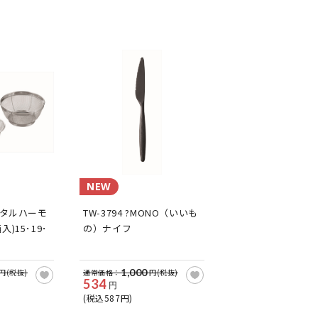
NEW
リスタルハーモ
TW-3794 ?MONO（いいも
入)15･19･
の）ナイフ
1,000
円(税抜)
通常価格：
円(税抜)
534
円
(税込587円)