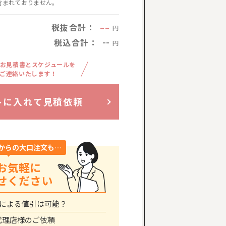
含まれておりません。
--
税抜合計：
円
税込合計：
--
円
お見積書とスケジュールを
ご連絡いたします！
トに入れて見積依頼
からの大口注文も…
お気軽に
せください
による値引は可能？
代理店様のご依頼