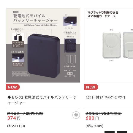
NEW
NEW
ス
◆ BC-02 乾電池式モバイルバッテリーチ
ｽﾀﾝﾄﾞ付ﾏｸﾞﾈｯﾄｹｰｽ ﾎﾜｲﾄ
ャージャー
700
980
通常価格：
円(税抜)
通常価格：
円(税抜)
374
680
円
円
(税込411円)
(税込748円)