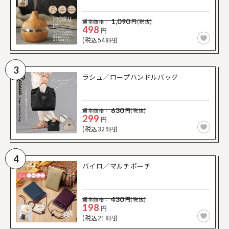
1,090
通常価格：
円(税抜)
498
円
(税込548円)
3
ラシュ／ロープハンドルバッグ
630
通常価格：
円(税抜)
299
円
(税込329円)
4
バイロ／マルチポーチ
430
通常価格：
円(税抜)
198
円
(税込218円)