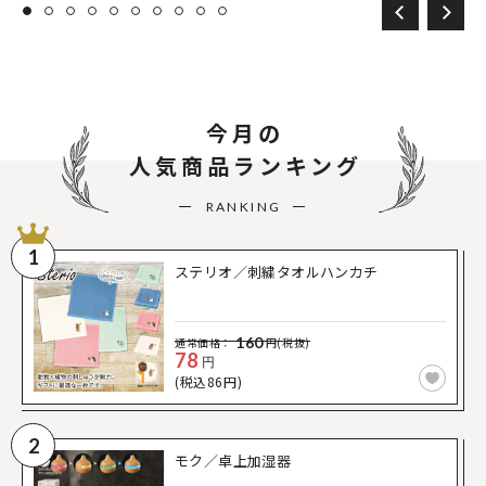
今月の
人気商品ランキング
RANKING
1
ステリオ／刺繍タオルハンカチ
160
通常価格：
円(税抜)
78
円
(税込86円)
2
モク／卓上加湿器