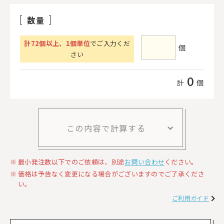
数量
計
72
個以上
、
1個単位
でご入力くだ
個
さい
0
計
個
この内容で計算する
最小発注数以下でのご依頼は、別途
お問い合わせ
ください。
価格は予告なく変更になる場合がございますのでご了承くださ
い。
ご利用ガイド