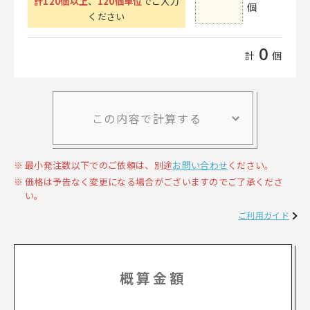
計
120
個以上
、
120個単位
でご入力
個
ください
0
計
個
この内容で計算する
最小発注数以下でのご依頼は、別途
お問い合わせ
ください。
価格は予告なく変更になる場合がございますのでご了承くださ
い。
ご利用ガイド
概算金額