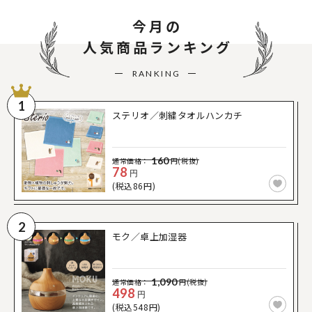
今月の
人気商品ランキング
RANKING
1
ステリオ／刺繍タオルハンカチ
160
通常価格：
円(税抜)
78
円
(税込86円)
2
モク／卓上加湿器
1,090
通常価格：
円(税抜)
498
円
(税込548円)