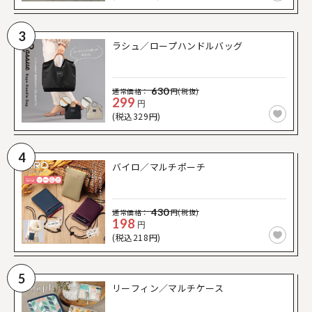
3
ラシュ／ロープハンドルバッグ
630
通常価格：
円(税抜)
299
円
(税込329円)
4
バイロ／マルチポーチ
430
通常価格：
円(税抜)
198
円
(税込218円)
5
リーフィン／マルチケース