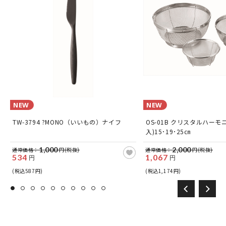
NEW
NEW
玉
TW-3794 ?MONO（いいもの）ナイフ
OS-01B クリスタルハーモ
入)15･19･25㎝
1,000
2,000
通常価格：
円(税抜)
通常価格：
円(税抜)
534
1,067
円
円
(税込587円)
(税込1,174円)