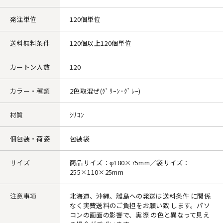
発注単位
120個単位
送料無料条件
120個以上120個単位
カートン入数
120
カラー・種類
2色取混ぜ(ｸﾞﾘｰﾝ･ｸﾞﾚｰ)
材質
ｼﾘｺﾝ
個包装・荷姿
包装袋
サイズ
商品サイズ：φ180×75mm／袋サイズ：
255×110×25mm
注意事項
北海道、沖縄、離島への発送は送料条件 に関係
なく実費送料のご負担をお願い致 します。パソ
コンの画面の影響で、実際 の色と異なって見え