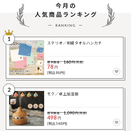
今月の
人気商品ランキング
RANKING
1
ステリオ／刺繍タオルハンカチ
160
通常価格：
円(税抜)
78
円
(税込86円)
2
モク／卓上加湿器
1,090
通常価格：
円(税抜)
498
円
(税込548円)