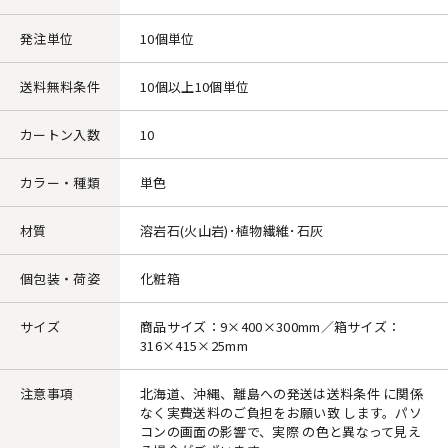
発注単位
10個単位
送料無料条件
10個以上10個単位
カートン入数
10
カラー・種類
単色
材質
溶岩石(火山岩)･植物繊維･石灰
個包装・荷姿
化粧箱
サイズ
商品サイズ：9×400×300mm／箱サイズ：
316×415×25mm
注意事項
北海道、沖縄、離島への発送は送料条件 に関係
なく実費送料のご負担をお願い致 します。パソ
コンの画面の影響で、実際 の色と異なって見え