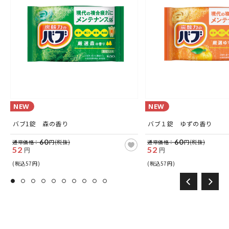
NEW
NEW
バブ1錠 森の香り
バブ１錠 ゆずの香り
60
60
通常価格：
円(税抜)
通常価格：
円(税抜)
52
52
円
円
(税込57円)
(税込57円)