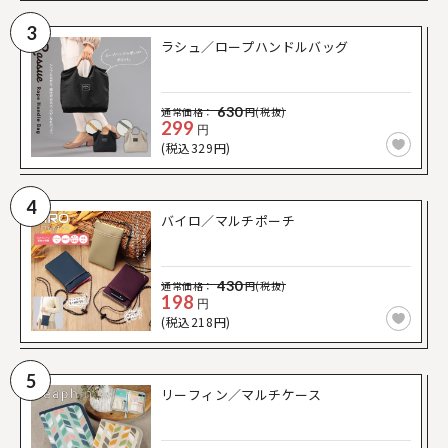
3
ラシュ／ロープハンドルバッグ
630
通常価格：
円(税抜)
299
円
(税込329円)
4
バイロ／マルチポーチ
430
通常価格：
円(税抜)
198
円
(税込218円)
5
リーフィン／マルチケース