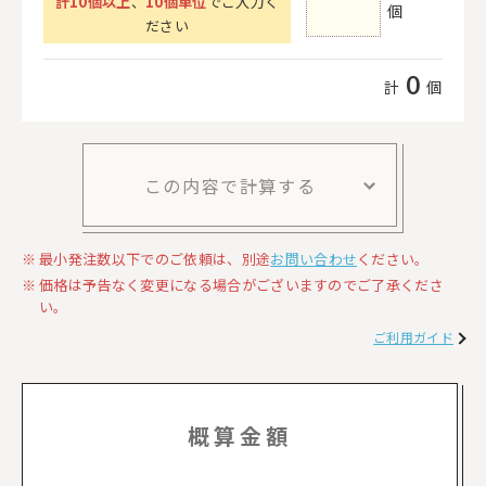
計
10
個以上
、
10個単位
でご入力く
個
ださい
0
計
個
この内容で計算する
最小発注数以下でのご依頼は、別途
お問い合わせ
ください。
価格は予告なく変更になる場合がございますのでご了承くださ
い。
ご利用ガイド
概算金額