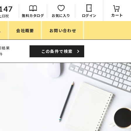
147
カート
無料カタログ
お気に入り
ログイン
：土日祝
ム
会社概要
お問い合わせ
季節
索結果
この条件で
検索
件
春ノベルティ
夏ノベルティ
秋ノベルティ
冬ノベルティ
目的・シーン
サステナブル・環境配慮ノベルティ