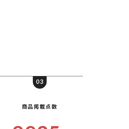
ポストイン
ばらまき、ショップイベント向け粗品・ノベ
ルティ
03
商品掲載点数