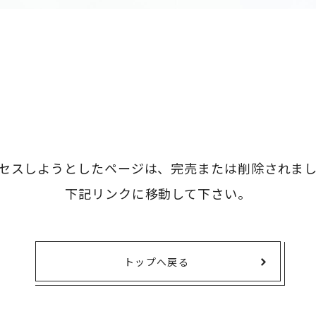
タオル・ハンカチ
401～500円
傘・レイングッズ
501～1,000円
UVケア
1,000～2,000円
バッグ&ポーチ
2,000～3,000円
キャラクター雑貨
3,000～5,000円
すべてのカテゴリ
5,000円～
LL
セスしようとしたページは、
完売または削除されま
下記リンクに移動して下さい。
トップへ戻る