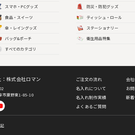
スマホ・PCグッズ
防災・防犯グッズ
食品・スイーツ
ティッシュ・ロール
傘・レイングッズ
ステーショナリー
バッグ&ポーチ
衛生用品特集
すべてのカテゴリ
L
社：株式会社ロマン
ご注文の流れ
会社
名入れについて
お問
002
市粟野東1-85-10
名入れ制作実績
新着
よくあるご質問
表記