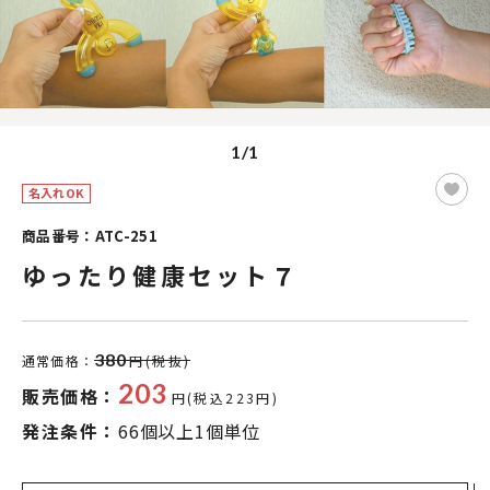
1/1
名入れOK
商品番号：ATC-251
ゆったり健康セット７
380
通常価格：
円(税抜)
203
販売価格：
円(税込223円)
発注条件：
66個以上1個単位