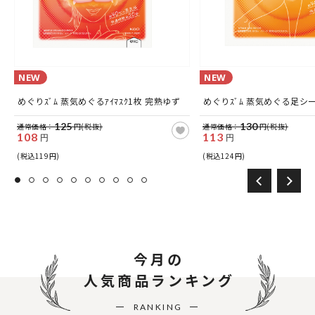
NEW
NEW
めぐりｽﾞﾑ 蒸気めぐるｱｲﾏｽｸ1枚 完熟ゆず
めぐりｽﾞﾑ 蒸気めぐる足シ
125
130
通常価格：
円(税抜)
通常価格：
円(税抜)
108
113
円
円
(税込119円)
(税込124円)
今月の
人気商品ランキング
RANKING