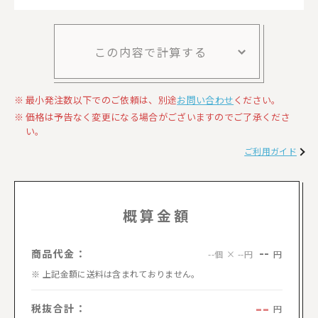
この内容で計算する
最小発注数以下でのご依頼は、別途
お問い合わせ
ください。
価格は予告なく変更になる場合がございますのでご了承くださ
い。
ご利用ガイド
概算金額
--
商品代金：
円
--個 × --円
上記金額に送料は含まれておりません。
--
税抜合計：
円