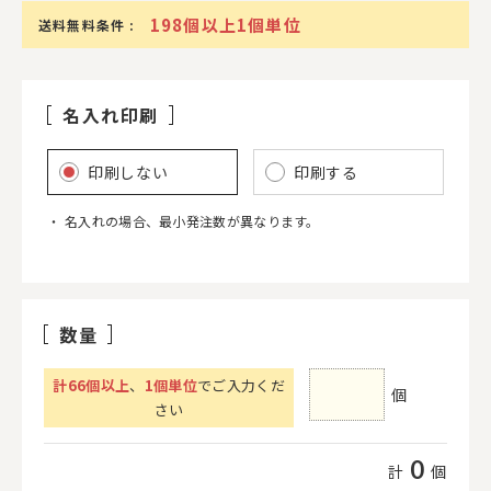
198個以上1個単位
送料無料条件 :
名入れ印刷
印刷しない
印刷する
名入れの場合、最小発注数が異なります。
数量
計
66
個以上
、
1個単位
でご入力くだ
個
さい
0
計
個