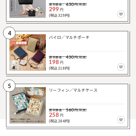
630
通常価格：
円(税抜)
299
円
(税込329円)
4
バイロ／マルチポーチ
430
通常価格：
円(税抜)
198
円
(税込218円)
5
リーフィン／マルチケース
560
通常価格：
円(税抜)
258
円
(税込284円)