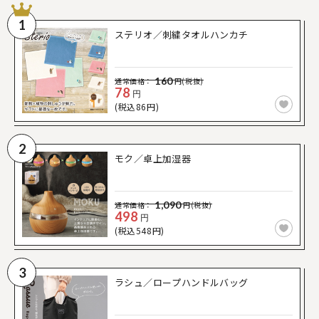
1
ステリオ／刺繍タオルハンカチ
160
通常価格：
円(税抜)
78
円
(税込86円)
2
モク／卓上加湿器
1,090
通常価格：
円(税抜)
498
円
(税込548円)
3
ラシュ／ロープハンドルバッグ