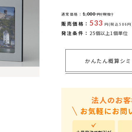
タオル・ハンカチ
401～500円
傘・レイングッズ
501～1,000円
1,000
通常価格：
円(税抜)
533
販売価格：
UVケア
1,000～2,000円
円(税込586円
発注条件：
25個以上1個単位
バッグ&ポーチ
2,000～3,000円
キャラクター雑貨
3,000～5,000円
すべてのカテゴリ
5,000円～
LL
かんたん概算シミ
法人のお客
お気軽にお問