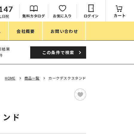
147
カート
無料カタログ
お気に入り
ログイン
：土日祝
ム
会社概要
お問い合わせ
季節
索結果
この条件で
検索
件
春ノベルティ
夏ノベルティ
HOME
商品一覧
カークデスクスタンド
秋ノベルティ
冬ノベルティ
目的・シーン
タンド
サステナブル・環境配慮ノベルティ