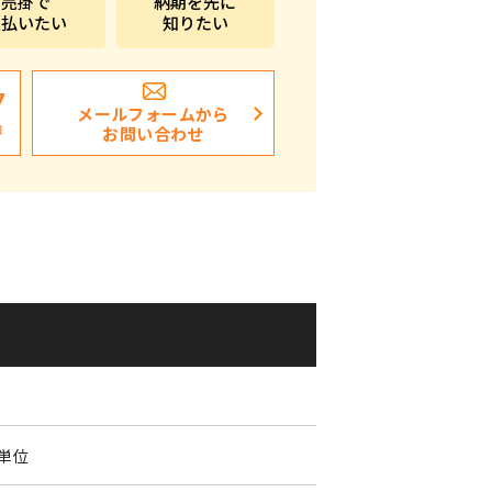
売掛で
納期を先に
支払いたい
知りたい
ポストイン
ばらまき、ショップイベント向け粗品・ノベ
ルティ
7
メールフォームから
日
お問い合わせ
個単位