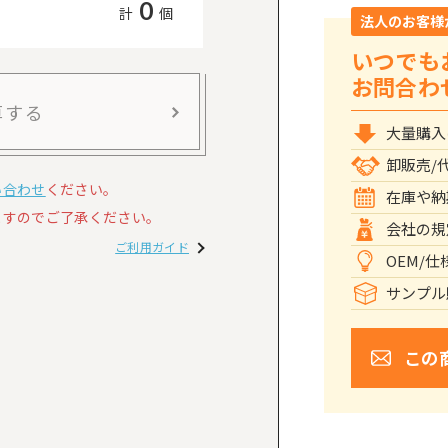
0
計
個
法人のお客様
いつでも
お問合わ
算する
大量購入
卸販売/
い合わせ
ください。
在庫や納
すのでご了承ください。
会社の規
ご利用ガイド
OEM/
サンプル
この