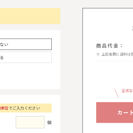
ない
商品代金：
上記金額に送料は
る
正式な
個単位
でご入力ください
カー
個