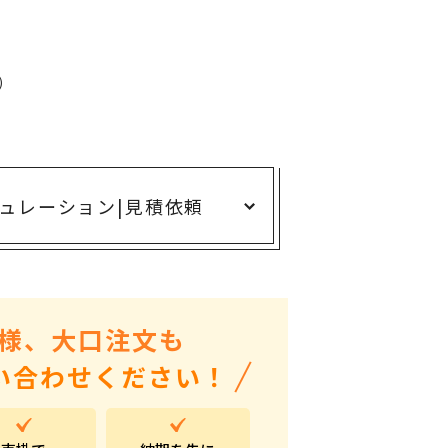
ありがとう・感謝の気持ち
アニマルグッズ
岐阜県産品
)
はなえみ
kanakono
展示会・イベント特集
ュレーション
|
見積依頼
安全大会ノベルティ・記念品特集
設立・周年・創業記念
インバウンド･外国人観光客向け特集
様、大口注文も
粗品・営業配布
い合わせください！
入学・卒業記念品
自治体・公共団体向け
オープン・開業・開院