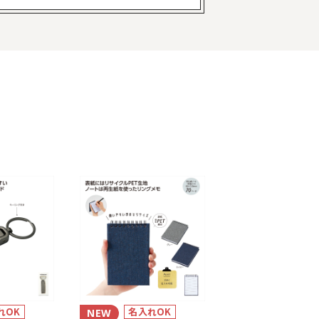
れOK
名入れOK
NEW