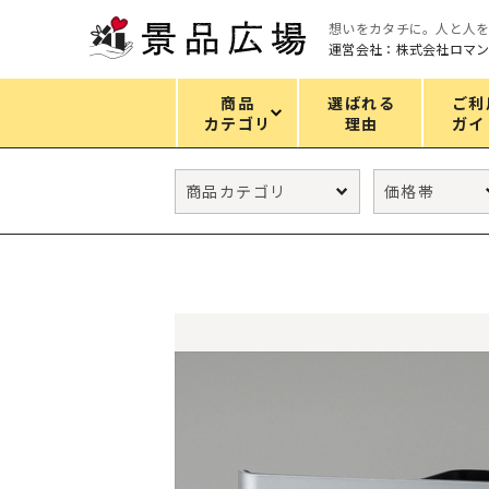
想いをカタチに。人と人
運営会社：株式会社ロマ
商品
選ばれる
ご利
カテゴリ
理由
ガイ
カテゴリ
エコバッグ
グリーンノベルティ
キッチン
ギフトセット
フェイス&ボディケア
防災・防犯グッズ
ファッション雑貨