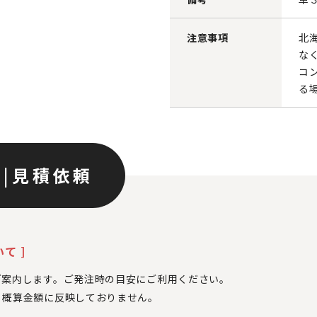
注意事項
北
な
コ
る
ン
|
見積依頼
て ]
ご案内します。ご発注時の目安にご利用ください。
、
概算金額に反映しておりません。