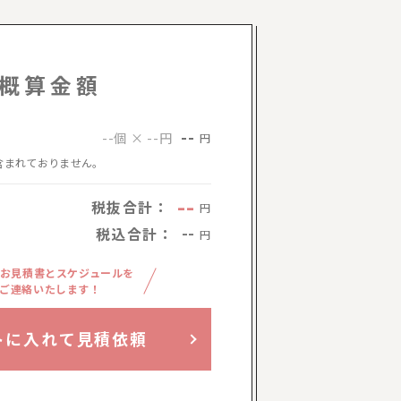
概算金額
--
--個 × --円
円
含まれておりません。
--
税抜合計：
円
税込合計：
--
円
お見積書とスケジュールを
ご連絡いたします！
トに入れて見積依頼