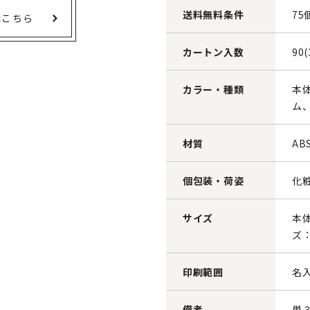
送料無料条件
75
はこちら
カートン入数
90
カラー・種類
本
ム
材質
AB
個包装・荷姿
化
サイズ
本体
ズ：
印刷範囲
名入
備考
単３