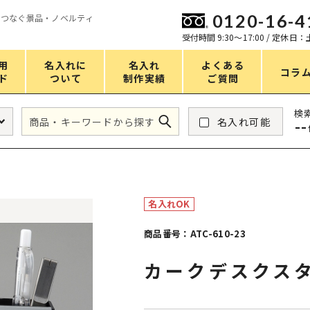
0120-16-4
をつなぐ景品・ノベルティ
ン
受付時間 9:30〜17:00 / 定休日
用
名入れに
名入れ
よくある
コラ
ド
ついて
制作実績
ご質問
価格
検
名入れ可能
--
タンブラー・ボトル
1～50円
アウトドア・レジャー
51～100円
掃除・洗濯
101～150円
名入れOK
バスグッズ
151～200円
商品番号：ATC-610-23
スマホ・PCグッズ
201～250円
カークデスクス
コスメグッズ
251～300円
食品・スイーツ
301～400円