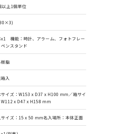
個以上1個単位
(30×3)
体x1 機能：時計、アラーム、フォトフレー
、ペンスタンド
S樹脂
粧箱入
サイズ：W153 x D37 x H100 mm／箱サイ
W112 x D47 x H158 mm
サイズ：15 x 50 mm名入場所：本体正面
x1(別売)