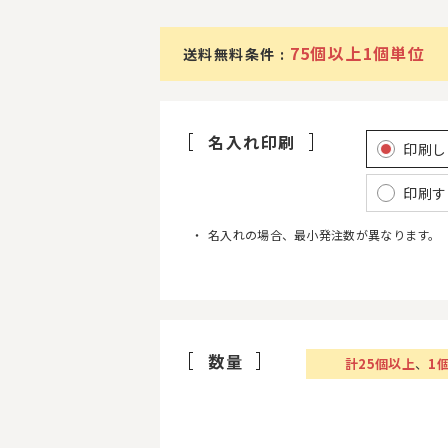
75個以上1個単位
送料無料条件 :
名入れ印刷
印刷し
印刷す
名入れの場合、最小発注数が異なります。
数量
計
25
個以上
、
1