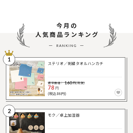
今月の
人気商品ランキング
RANKING
1
ステリオ／刺繍タオルハンカチ
160
通常価格：
円(税抜)
78
円
(税込86円)
2
モク／卓上加湿器