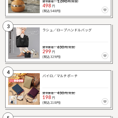
1,090
通常価格：
円(税抜)
498
円
(税込548円)
3
ラシュ／ロープハンドルバッグ
630
通常価格：
円(税抜)
299
円
(税込329円)
4
バイロ／マルチポーチ
430
通常価格：
円(税抜)
198
円
(税込218円)