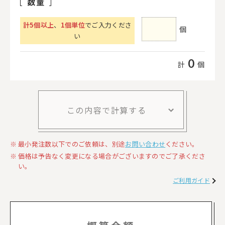
数量
計
5
個以上
、
1個単位
でご入力くださ
個
い
0
計
個
この内容で計算する
最小発注数以下でのご依頼は、別途
お問い合わせ
ください。
価格は予告なく変更になる場合がございますのでご了承くださ
い。
ご利用ガイド