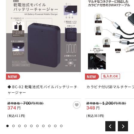
名入れOK
NEW
NEW
ス
◆ BC-02 乾電池式モバイルバッテリーチ
カラビナ付USBマルチケー
ャージャー
700
1,200
通常価格：
円(税抜)
通常価格：
円(税抜)
374
348
円
円
(税込411円)
(税込383円)