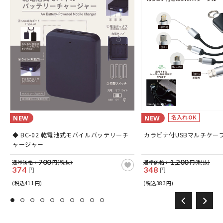
名入れOK
NEW
NEW
ス
◆ BC-02 乾電池式モバイルバッテリーチ
カラビナ付USBマルチケー
ャージャー
700
1,200
通常価格：
円(税抜)
通常価格：
円(税抜)
374
348
円
円
(税込411円)
(税込383円)