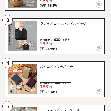
498
円
(税込548円)
3
ラシュ／ロープハンドルバッグ
630
通常価格：
円(税抜)
299
円
(税込329円)
4
バイロ／マルチポーチ
430
通常価格：
円(税抜)
198
円
(税込218円)
5
リーフィン／マルチケース