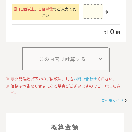
計
11
個以上
、
1個単位
でご入力くだ
個
さい
0
計
個
この内容で計算する
最小発注数以下でのご依頼は、別途
お問い合わせ
ください。
価格は予告なく変更になる場合がございますのでご了承くださ
い。
ご利用ガイド
概算金額