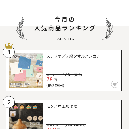
今月の
人気商品ランキング
RANKING
1
ステリオ／刺繍タオルハンカチ
160
通常価格：
円(税抜)
78
円
(税込86円)
2
モク／卓上加湿器
1,090
通常価格：
円(税抜)