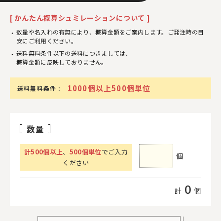
[ かんたん概算シュミレーションについて ]
数量や名入れの有無により、概算金額をご案内します。ご発注時の目
安にご利用ください。
送料無料条件以下の送料につきましては、
概算金額に反映しておりません。
1000個以上500個単位
送料無料条件 :
数量
計
500
個以上
、
500個単位
でご入力
個
ください
0
計
個