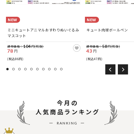
NEW
NEW
ミニキュートアニマルおすわりぬいぐるみ
キュート肉球ボールペン
マスコット
104
58
通常価格：
円(税抜)
通常価格：
円(税抜)
78
43
円
円
(税込86円)
(税込47円)
今月の
人気商品ランキング
RANKING