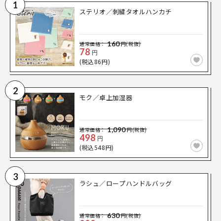
1
ステリオ／刺繍タオルハンカチ
160
通常価格：
円(税抜)
78
円
(税込86円)
2
モク／卓上加湿器
1,090
通常価格：
円(税抜)
498
円
(税込548円)
3
ラシュ／ロープハンドルバッグ
630
通常価格：
円(税抜)