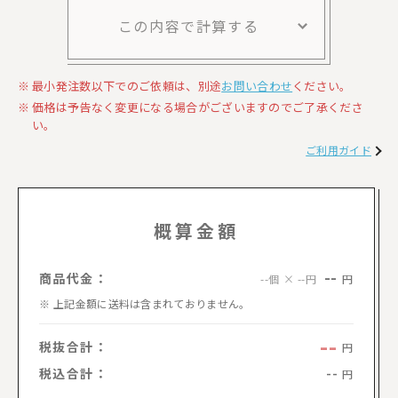
この内容で計算する
最小発注数以下でのご依頼は、別途
お問い合わせ
ください。
価格は予告なく変更になる場合がございますのでご了承くださ
い。
ご利用ガイド
概算金額
--
商品代金：
円
--個 × --円
上記金額に送料は含まれておりません。
--
税抜合計：
円
税込合計：
--
円