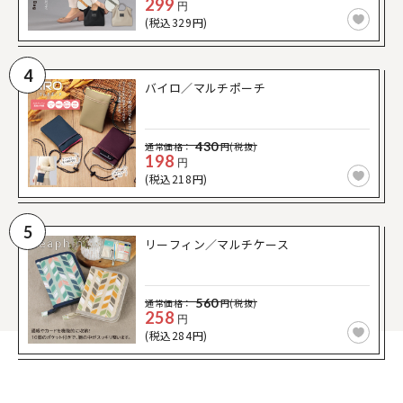
299
円
(税込329円)
4
バイロ／マルチポーチ
430
通常価格：
円(税抜)
198
円
(税込218円)
5
リーフィン／マルチケース
560
通常価格：
円(税抜)
258
円
(税込284円)