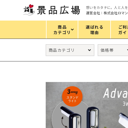
想いをカタチに。人と人
運営会社：株式会社ロマ
商品
選ばれる
ご利
カテゴリ
理由
ガイ
カテゴリ
エコバッグ
グリーンノベルティ
キッチン
ギフトセット
フェイス&ボディケア
防災・防犯グッズ
ファッション雑貨