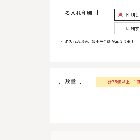
名入れ印刷
印刷し
印刷す
名入れの場合、最小発注数が異なります。
数量
計
75
個以上
、
1