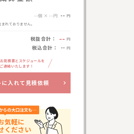
--
--個 × --円
円
含まれておりません。
--
税抜合計：
円
税込合計：
--
円
お見積書とスケジュールを
ご連絡いたします！
トに入れて見積依頼
からの大口注文も…
お気軽に
せください