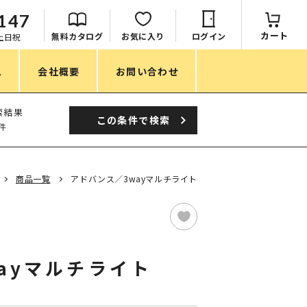
147
カート
無料カタログ
お気に入り
ログイン
：土日祝
ム
会社概要
お問い合わせ
季節
索結果
この条件で
検索
件
春ノベルティ
夏ノベルティ
商品一覧
アドバンス／3wayマルチライト
秋ノベルティ
冬ノベルティ
目的・シーン
ayマルチライト
サステナブル・環境配慮ノベルティ