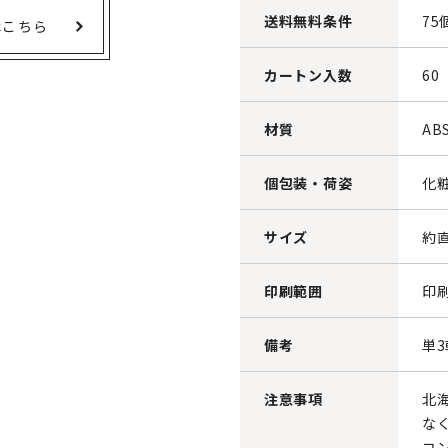
送料無料条件
75
はこちら
カートン入数
60
材質
A
個包装・荷姿
化粧
サイズ
約直
印刷範囲
印
備考
単
注意事項
北
な
コ