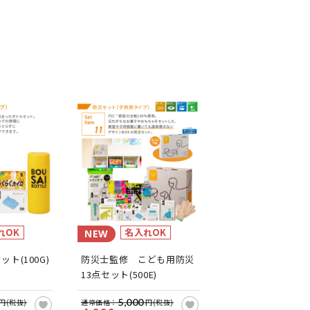
れOK
名入れOK
NEW
ト(100G)
防災士監修 こども用防災
13点セット(500E)
5,000
円(税抜)
通常価格：
円(税抜)