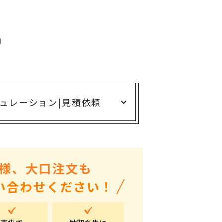
ありがとう・感謝の気持ち
アニマルグッズ
岐阜県産品
)
はなえみ
kanakono
展示会・イベント特集
ュレーション
|
見積依頼
安全大会ノベルティ・記念品特集
設立・周年・創業記念
インバウンド･外国人観光客向け特集
様、大口注文も
粗品・営業配布
い合わせください！
入学・卒業記念品
自治体・公共団体向け
オープン・開業・開院