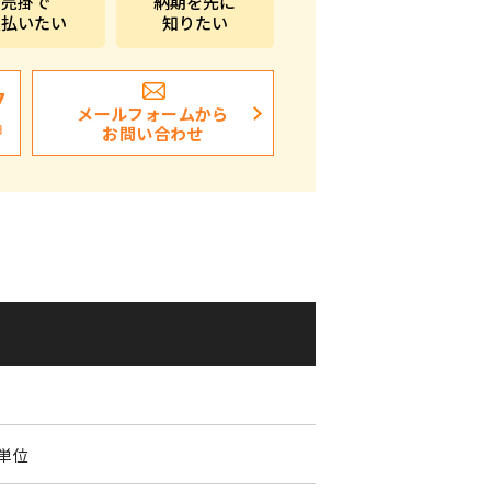
売掛で
納期を先に
支払いたい
知りたい
ポストイン
ばらまき、ショップイベント向け粗品・ノベ
ルティ
7
メールフォームから
日
お問い合わせ
個単位