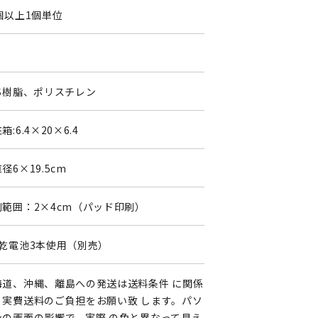
個以上1個単位
BS樹脂、ポリスチレン
箱:6.4×20×6.4
径6×19.5cm
刷範囲：2×4cm（パッド印刷）
3乾電池3本使用（別売）
海道、沖縄、離島への発送は送料条件 に関係
く実費送料のご負担をお願い致 します。パソ
ンの画面の影響で、実際 の色と異なって見え