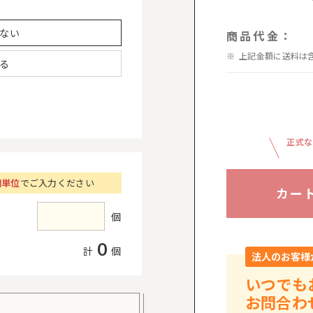
ない
商品代金：
上記金額に送料は
る
正式な
個単位
でご入力ください
カー
個
0
計
個
法人のお客様
いつでも
お問合わ