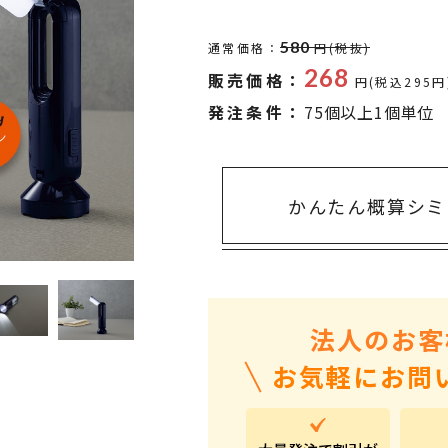
タオル・ハンカチ
401～500円
傘・レイングッズ
501～1,000円
580
通常価格：
円(税抜)
268
販売価格：
UVケア
1,000～2,000円
円(税込295円
発注条件：
75個以上1個単位
バッグ&ポーチ
2,000～3,000円
キャラクター雑貨
3,000～5,000円
すべてのカテゴリ
5,000円～
LL
かんたん概算シミ
法人のお客
お気軽にお問