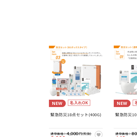
名入れOK
NEW
NEW
緊急防災18点セット(400G)
緊急防災10
4,000
80
通常価格：
円(税抜)
通常価格：