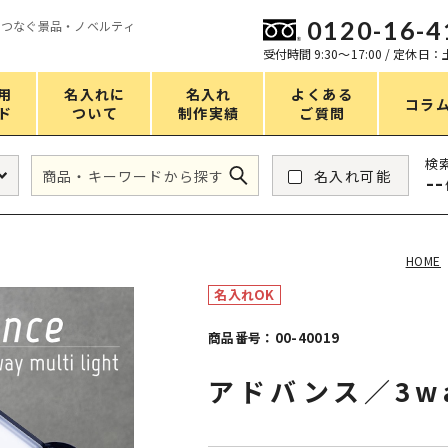
0120-16-4
をつなぐ景品・ノベルティ
ン
受付時間 9:30〜17:00 / 定休日
用
名入れに
名入れ
よくある
コラ
ド
ついて
制作実績
ご質問
価格
検
名入れ可能
--
タンブラー・ボトル
1～50円
アウトドア・レジャー
51～100円
HOME
掃除・洗濯
101～150円
名入れOK
バスグッズ
151～200円
商品番号：00-40019
スマホ・PCグッズ
201～250円
アドバンス／3w
コスメグッズ
251～300円
食品・スイーツ
301～400円