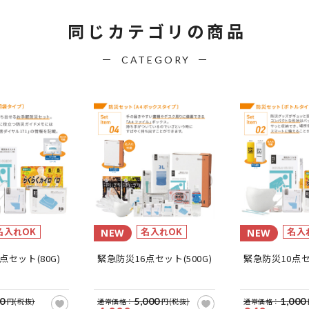
同じカテゴリの商品
CATEGORY
名入れOK
名入れOK
名入
NEW
NEW
点セット(80G)
緊急防災16点セット(500G)
緊急防災10点セッ
0
5,000
1,000
円(税抜)
通常価格：
円(税抜)
通常価格：