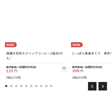
NEW
NEW
感謝の気持ちドリップコーヒー2袋(BOX
にっぽん美食めぐり 東京
入）
300
600
通常価格：
円(税抜)
通常価格：
円(税抜)
125
398
円
円
(税込135円)
(税込430円)