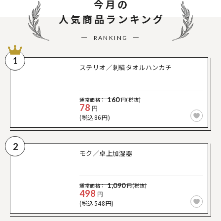
今月の
人気商品ランキング
RANKING
1
ステリオ／刺繍タオルハンカチ
160
通常価格：
円(税抜)
78
円
(税込86円)
2
モク／卓上加湿器
1,090
通常価格：
円(税抜)
498
円
(税込548円)