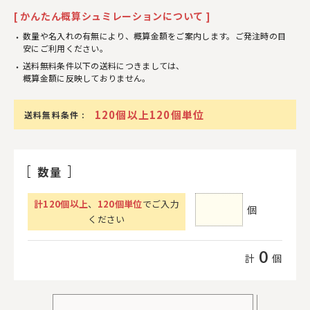
[ かんたん概算シュミレーションについて ]
数量や名入れの有無により、概算金額をご案内します。ご発注時の目
安にご利用ください。
送料無料条件以下の送料につきましては、
概算金額に反映しておりません。
120個以上120個単位
送料無料条件 :
数量
計
120
個以上
、
120個単位
でご入力
個
ください
0
計
個