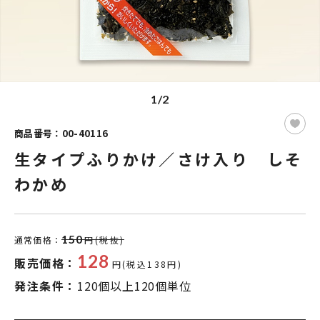
1/2
商品番号：00-40116
生タイプふりかけ／さけ入り しそ
わかめ
150
通常価格：
円(税抜)
128
販売価格：
円(税込138円)
発注条件：
120個以上120個単位