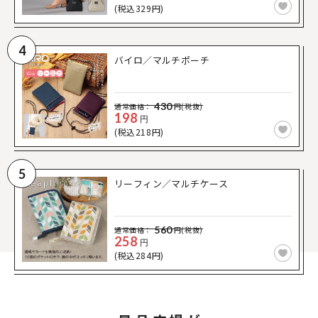
(税込329円)
4
バイロ／マルチポーチ
430
通常価格：
円(税抜)
198
円
(税込218円)
5
リーフィン／マルチケース
560
通常価格：
円(税抜)
258
円
(税込284円)