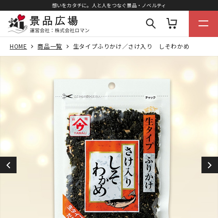
想いをカタチに。人と人をつなぐ景品・ノベルティ
HOME
商品一覧
生タイプふりかけ／さけ入り しそわかめ