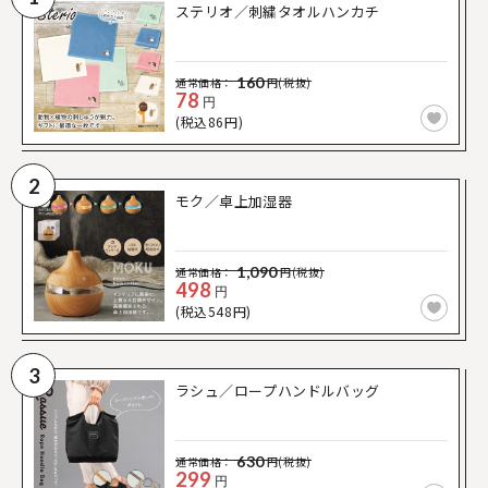
ステリオ／刺繍タオルハンカチ
160
通常価格：
円(税抜)
78
円
(税込86円)
2
モク／卓上加湿器
1,090
通常価格：
円(税抜)
498
円
(税込548円)
3
ラシュ／ロープハンドルバッグ
630
通常価格：
円(税抜)
299
円