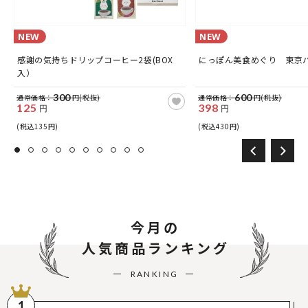
NEW
NEW
感謝の気持ちドリップコーヒー2袋(BOX
にっぽん美食めぐり 東京
入）
300
600
通常価格：
円(税抜)
通常価格：
円(税抜)
125
398
円
円
(税込135円)
(税込430円)
今月の
人気商品ランキング
RANKING
1