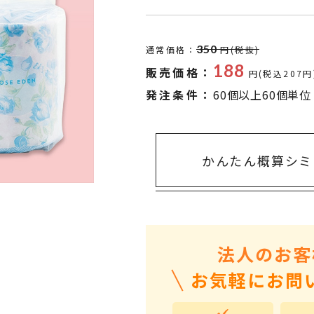
タオル・ハンカチ
401～500円
傘・レイングッズ
501～1,000円
350
通常価格：
円(税抜)
UVケア
1,000～2,000円
188
販売価格：
円(税込207円
バッグ&ポーチ
2,000～3,000円
発注条件：
60個以上60個単位
キャラクター雑貨
3,000～5,000円
すべてのカテゴリ
5,000円～
LL
かんたん概算シミ
法人のお客
お気軽にお問