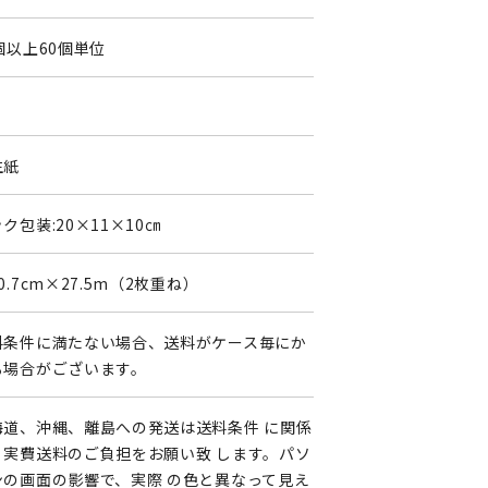
個以上60個単位
生紙
ク包装:20×11×10㎝
0.7cm×27.5m（2枚重ね）
料条件に満たない場合、送料がケース毎にか
る場合がございます。
海道、沖縄、離島への発送は送料条件 に関係
く実費送料のご負担をお願い致 します。パソ
ンの画面の影響で、実際 の色と異なって見え