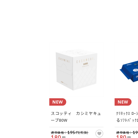
NEW
NEW
スコッティ カシミヤキュ
ｸﾘﾈｯｸｽ ﾛ
ーブ80W
るｿﾌﾄﾊﾟｯｸ
195
19
通常価格：
円(税抜)
通常価格：
180
180
円
円