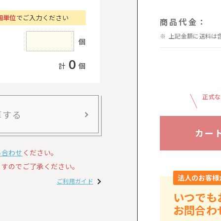
個単位
でご入力ください
商品代金：
上記金額に送料は
個
0
計
個
正式な
算する
カー
い合わせ
ください。
すのでご了承ください。
法人のお客様
ご利用ガイド
いつでも
お問合わ