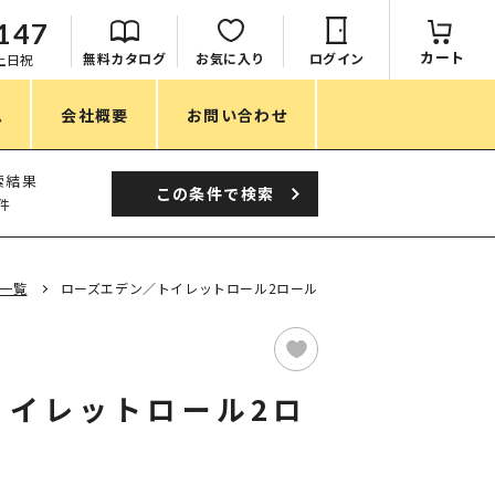
147
カート
無料カタログ
お気に入り
ログイン
：土日祝
ム
会社概要
お問い合わせ
季節
索結果
この条件で
検索
件
春ノベルティ
夏ノベルティ
一覧
ローズエデン／トイレットロール2ロール
秋ノベルティ
冬ノベルティ
トイレットロール2ロ
目的・シーン
サステナブル・環境配慮ノベルティ