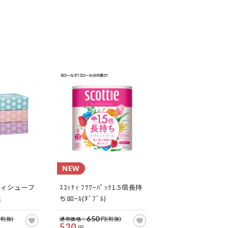
NEW
ティシューフ
ｽｺｯﾃｨ ﾌﾗﾜｰﾊﾟｯｸ1.5倍長持
組
ち8ﾛｰﾙ(ﾀﾞﾌﾞﾙ)
650
(税抜)
通常価格：
円(税抜)
520
円