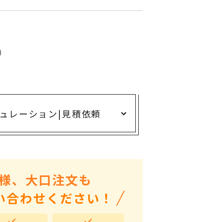
ありがとう・感謝の気持ち
アニマルグッズ
岐阜県産品
)
はなえみ
kanakono
展示会・イベント特集
ュレーション
|
見積依頼
安全大会ノベルティ・記念品特集
設立・周年・創業記念
インバウンド･外国人観光客向け特集
粗品・営業配布
様、大口注文も
入学・卒業記念品
い合わせください！
自治体・公共団体向け
オープン・開業・開院