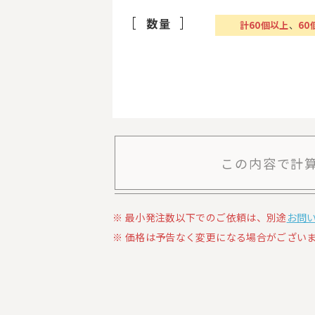
数量
計
60
個以上
、
60
この内容で計
最小発注数以下でのご依頼は、別途
お問
価格は予告なく変更になる場合がございま