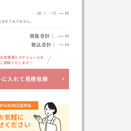
--
--個 × --円
円
含まれておりません。
--
税抜合計：
円
税込合計：
--
円
お見積書とスケジュールを
ご連絡いたします！
トに入れて見積依頼
からの大口注文も…
お気軽に
せください