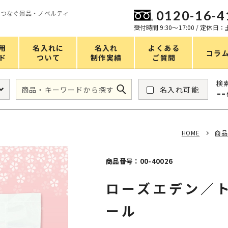
0120-16-4
をつなぐ景品・ノベルティ
ン
受付時間 9:30〜17:00 / 定休日
用
名入れに
名入れ
よくある
コラ
ド
ついて
制作実績
ご質問
価格
検
名入れ可能
--
タンブラー・ボトル
1～50円
アウトドア・レジャー
51～100円
HOME
商品
掃除・洗濯
101～150円
バスグッズ
151～200円
商品番号：00-40026
スマホ・PCグッズ
201～250円
ローズエデン／
コスメグッズ
251～300円
ール
食品・スイーツ
301～400円