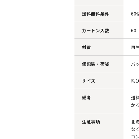
送料無料条件
60
カートン入数
60
材質
再
個包装・荷姿
パッ
サイズ
約1
備考
送
か
注意事項
北
な
コ