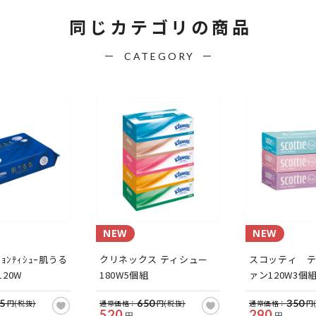
同じカテゴリの商品
CATEGORY
NEW
NEW
ｰｼｮﾝﾃｨｼｭｰ肌うる
クリネックス ティシュー
スコッティ 
120W
180W5個組
ァン120W3個
5
650
350
円(税抜)
通常価格：
円(税抜)
通常価格：
円
520
290
円
円