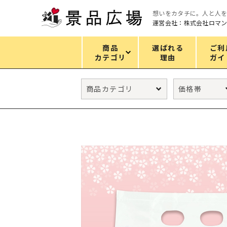
想いをカタチに。人と人
運営会社：株式会社ロマ
商品
選ばれる
ご利
カテゴリ
理由
ガイ
カテゴリ
エコバッグ
グリーンノベルティ
キッチン
ギフトセット
フェイス&ボディケア
防災・防犯グッズ
ファッション雑貨