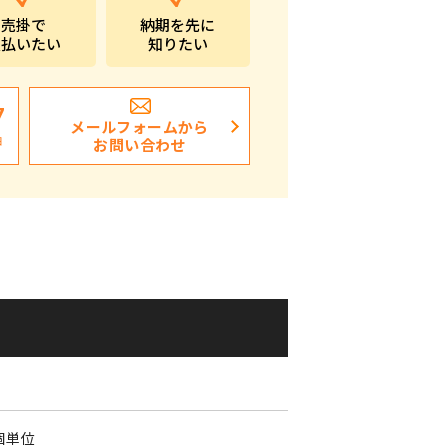
売掛で
納期を先に
ポストイン
支払いたい
知りたい
ばらまき、ショップイベント向け粗品・ノベ
ルティ
7
メールフォームから
日
お問い合わせ
個単位