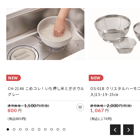
NEW
NEW
CH-2146 こめコレ！いち押し米とぎボウル
OS-01B クリスタルハーモ
グレー
入)15･19･25㎝
1,500
2,000
通常価格：
円(税抜)
通常価格：
円(税抜)
800
1,067
円
円
(税込880円)
(税込1,174円)