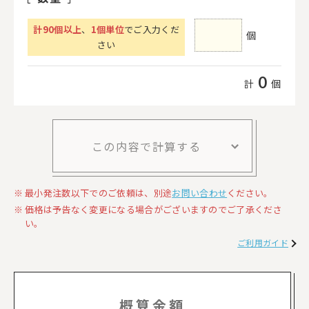
計
90
個以上
、
1個単位
でご入力くだ
個
さい
0
計
個
この内容で計算する
最小発注数以下でのご依頼は、別途
お問い合わせ
ください。
価格は予告なく変更になる場合がございますのでご了承くださ
い。
ご利用ガイド
概算金額