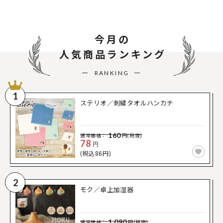
今月の
人気商品ランキング
RANKING
1
ステリオ／刺繍タオルハンカチ
160
通常価格：
円(税抜)
78
円
(税込86円)
2
モク／卓上加湿器
1,090
通常価格：
円(税抜)