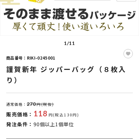
1/11
商品番号：RIKI-0245001
謹賀新年 ジッパーバッグ（８枚入
り）
270
通常価格：
円(税抜)
118
販売価格：
円(税込130円)
発注条件：
90個以上1個単位