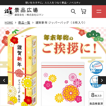
想いをカタチに。人と人をつなぐ景品・ノベルティ
HOME
商品一覧
謹賀新年 ジッパーバッグ（８枚入り）