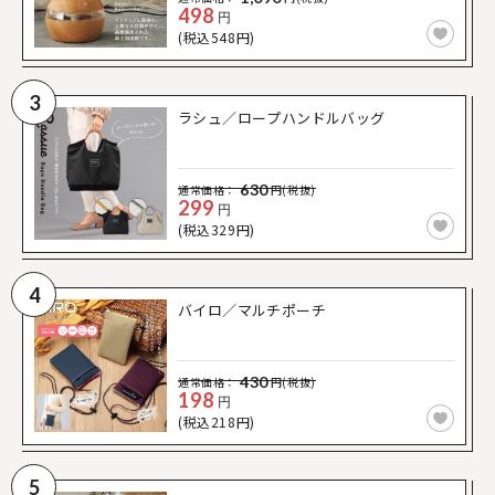
498
円
(税込548円)
3
ラシュ／ロープハンドルバッグ
630
通常価格：
円(税抜)
299
円
(税込329円)
4
バイロ／マルチポーチ
430
通常価格：
円(税抜)
198
円
(税込218円)
5