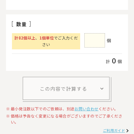
数量
計
82
個以上
、
1個単位
でご入力くだ
個
さい
0
計
個
この内容で計算する
最小発注数以下でのご依頼は、別途
お問い合わせ
ください。
価格は予告なく変更になる場合がございますのでご了承くださ
い。
ご利用ガイド