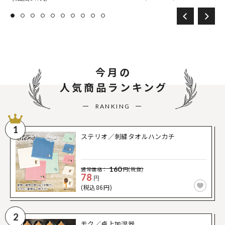
今月の
人気商品ランキング
RANKING
1
ステリオ／刺繍タオルハンカチ
160
通常価格：
円(税抜)
78
円
(税込86円)
2
モク／卓上加湿器