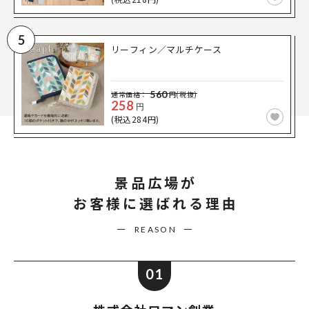
5
リーフィン／マルチケース
560
通常価格：
円(税抜)
258
円
(税込284円)
景品広場が
お客様に選ばれる理由
REASON
01