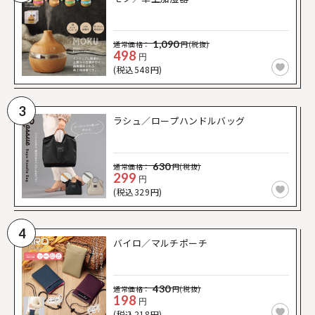
1,090
通常価格：
円(税抜)
498
円
(税込548円)
3
ラシュ／ロープハンドルバッグ
630
通常価格：
円(税抜)
299
円
(税込329円)
4
バイロ／マルチポーチ
430
通常価格：
円(税抜)
198
円
(税込218円)