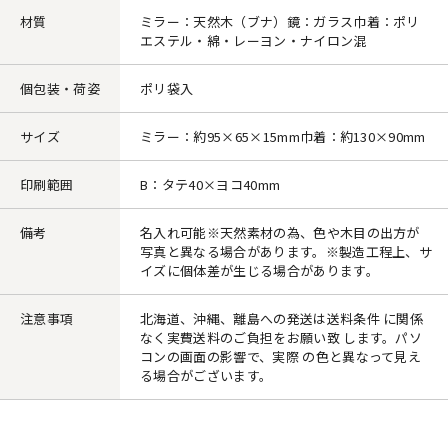
材質
ミラー：天然木（ブナ）鏡：ガラス巾着：ポリ
エステル・綿・レーヨン・ナイロン混
個包装・荷姿
ポリ袋入
サイズ
ミラー：約95×65×15mm巾着：約130×90mm
印刷範囲
B：タテ40×ヨコ40mm
備考
名入れ可能※天然素材の為、色や木目の出方が
写真と異なる場合があります。※製造工程上、サ
イズに個体差が生じる場合があります。
注意事項
北海道、沖縄、離島への発送は送料条件 に関係
なく実費送料のご負担をお願い致 します。パソ
コンの画面の影響で、実際 の色と異なって見え
る場合がございます。