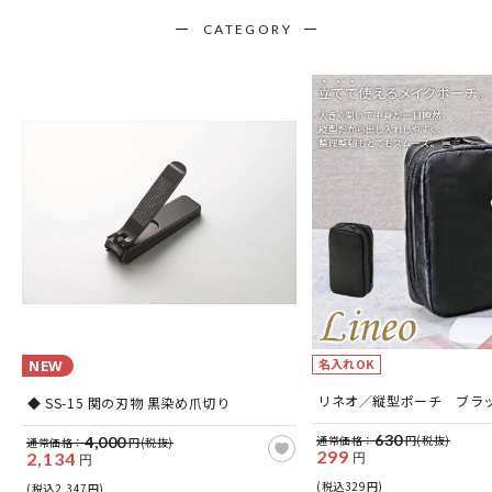
CATEGORY
名入れOK
NEW
リネオ／縦型ポーチ ブラ
◆ SS-15 関の刃物 黒染め爪切り
630
通常価格：
円(税抜)
4,000
通常価格：
円(税抜)
299
2,134
円
円
(税込329円)
(税込2,347円)