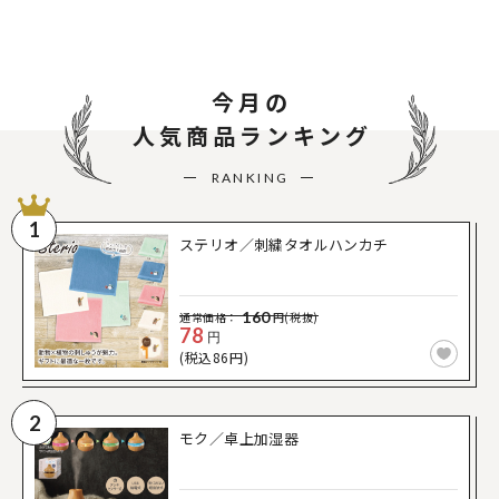
今月の
人気商品ランキング
RANKING
1
ステリオ／刺繍タオルハンカチ
160
通常価格：
円(税抜)
78
円
(税込86円)
2
モク／卓上加湿器