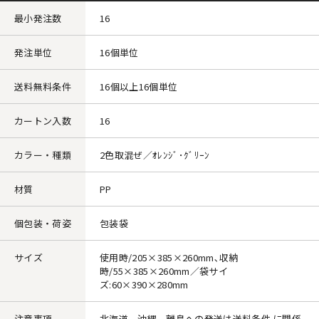
最小発注数
16
発注単位
16個単位
送料無料条件
16個以上16個単位
カートン入数
16
カラー・種類
2色取混ぜ／ｵﾚﾝｼﾞ･ｸﾞﾘｰﾝ
材質
PP
個包装・荷姿
包装袋
サイズ
使用時/205×385×260mm､収納
時/55×385×260mm／袋サイ
ズ:60×390×280mm
注意事項
北海道、沖縄、離島への発送は送料条件 に関係