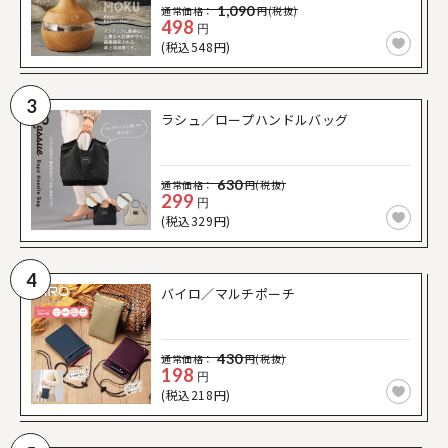
1,090
通常価格：
円(税抜)
498
円
(税込548円)
3
ラシュ／ロープハンドルバッグ
630
通常価格：
円(税抜)
299
円
(税込329円)
4
バイロ／マルチポーチ
430
通常価格：
円(税抜)
198
円
(税込218円)