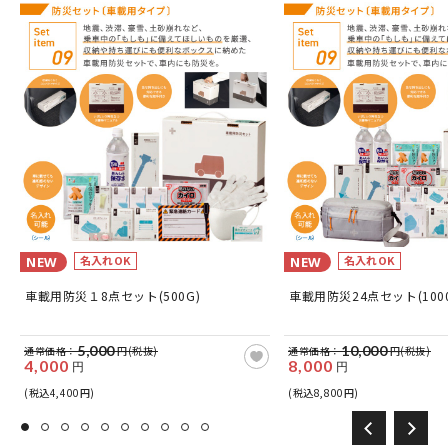
名入れOK
名入れOK
NEW
NEW
車載用防災１8点セット(500G)
車載用防災24点セット(1000
5,000
10,000
通常価格：
円(税抜)
通常価格：
円(税抜)
4,000
8,000
円
円
(税込4,400円)
(税込8,800円)