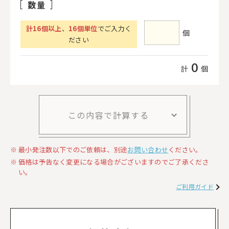
数量
計
16
個以上
、
16個単位
でご入力く
個
ださい
0
計
個
この内容で計算する
最小発注数以下でのご依頼は、別途
お問い合わせ
ください。
価格は予告なく変更になる場合がございますのでご了承くださ
い。
ご利用ガイド