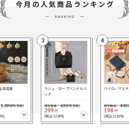
今月の
人気商品ランキング
RANKING
3
4
上加湿器
ラシュ／ロープハンドルバ
バイロ／マルチ
ッグ
1,090
630
430
円(税抜)
通常価格：
円(税抜)
通常価格：
299
198
円
円
円)
(税込329円)
(税込218円)