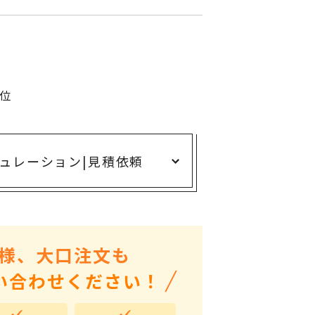
ありがとう・感謝の気持ち
アニマルグッズ
岐阜県産品
はなえみ
単位
kanakono
展示会・イベント特集
ュレーション
|
見積依頼
安全大会ノベルティ・記念品特集
設立・周年・創業記念
インバウンド･外国人観光客向け特集
粗品・営業配布
様、大口注文も
入学・卒業記念品
い合わせください！
自治体・公共団体向け
オープン・開業・開院