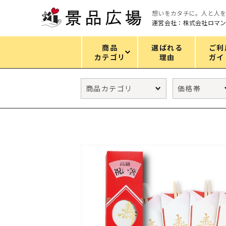
想いをカタチに。人と人
運営会社：株式会社ロマ
商品
選ばれる
ご利
カテゴリ
理由
ガイ
カテゴリ
エコバッグ
グリーンノベルティ
キッチン
ギフトセット
フェイス&ボディケア
防災・防犯グッズ
ファッション雑貨