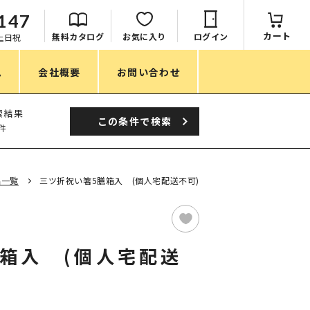
147
カート
無料カタログ
お気に入り
ログイン
：土日祝
ム
会社概要
お問い合わせ
季節
索結果
この条件で
検索
件
春ノベルティ
夏ノベルティ
品一覧
三ツ折祝い箸5膳箱入 (個人宅配送不可)
秋ノベルティ
冬ノベルティ
箱入 (個人宅配送
目的・シーン
サステナブル・環境配慮ノベルティ