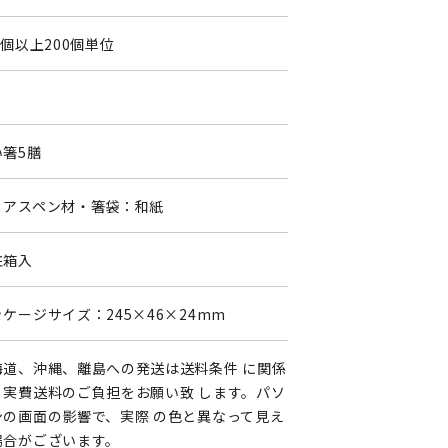
0個以上200個単位
0
い箸5膳
：アスペン材・箸袋：和紙
粧箱入
ケージサイズ：245×46×24mm
海道、沖縄、離島への発送は送料条件 に関係
く実費送料のご負担をお願い致 します。パソ
ンの画面の影響で、実際 の色と異なって見え
場合がございます。