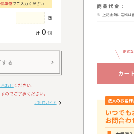
0個単位
でご入力ください
商品代金：
上記金額に送料は
個
0
計
個
正式な
算する
カー
い合わせ
ください。
すのでご了承ください。
法人のお客様
ご利用ガイド
いつでも
お問合わ
大量購入