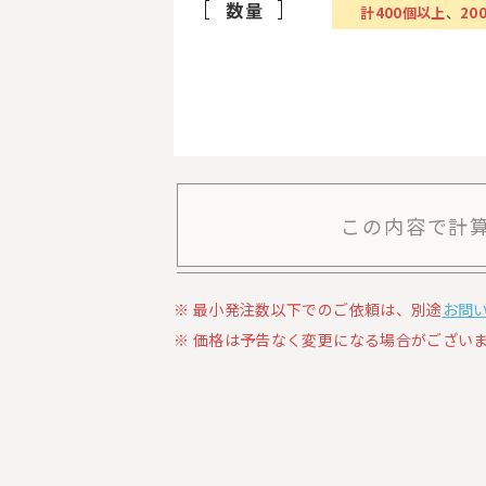
数量
計
400
個以上
、
20
この内容で計
最小発注数以下でのご依頼は、別途
お問
価格は予告なく変更になる場合がございま