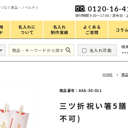
0120-16-4
をつなぐ景品・ノベルティ
ン
受付時間 9:30〜17:00 / 定休日
用
名入れに
名入れ
よくある
コラ
ド
ついて
制作実績
ご質問
価格
検
名入れ可能
--
タンブラー・ボトル
1～50円
アウトドア・レジャー
51～100円
HOME
商
掃除・洗濯
101～150円
バスグッズ
151～200円
商品番号：ASA-30-011
スマホ・PCグッズ
201～250円
三ツ折祝い箸5膳
コスメグッズ
251～300円
不可)
食品・スイーツ
301～400円