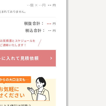
--
--個 × --円
円
含まれておりません。
--
税抜合計：
円
税込合計：
--
円
お見積書とスケジュールを
ご連絡いたします！
トに入れて見積依頼
からの大口注文も…
お気軽に
せください
による値引は可能？