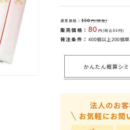
タオル・ハンカチ
401～500円
傘・レイングッズ
501～1,000円
150
通常価格：
円(税抜)
UVケア
1,000～2,000円
80
販売価格：
円(税込88円)
バッグ&ポーチ
2,000～3,000円
発注条件：
400個以上200個
キャラクター雑貨
3,000～5,000円
すべてのカテゴリ
5,000円～
LL
かんたん概算シミ
法人のお客
お気軽にお問