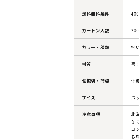
送料無料条件
40
カートン入数
20
カラー・種類
祝
材質
箸
個包装・荷姿
化
サイズ
パッ
注意事項
北
な
コ
る