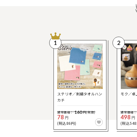
1
2
ステリオ／刺繍タオルハン
モク／卓
カチ
160
通常価格：
円(税抜)
通常価格：
78
498
円
円
(税込86円)
(税込548