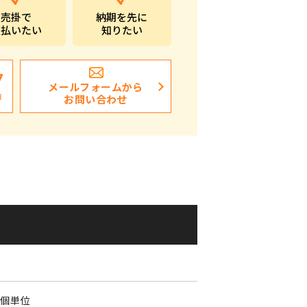
売掛で
納期を先に
ポストイン
支払いたい
知りたい
ばらまき、ショップイベント向け粗品・ノベ
ルティ
7
メールフォームから
日
お問い合わせ
0
0個単位