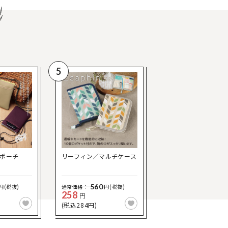
5
ポーチ
リーフィン／マルチケース
560
円(税抜)
通常価格：
円(税抜)
258
円
(税込284円)