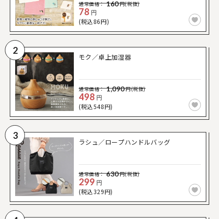
160
通常価格：
円(税抜)
78
円
(税込86円)
2
モク／卓上加湿器
1,090
通常価格：
円(税抜)
498
円
(税込548円)
3
ラシュ／ロープハンドルバッグ
630
通常価格：
円(税抜)
299
円
(税込329円)