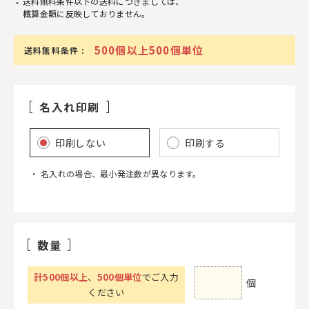
送料無料条件以下の送料につきましては、
概算金額に反映しておりません。
500個以上500個単位
送料無料条件 :
名入れ印刷
印刷しない
印刷する
名入れの場合、最小発注数が異なります。
数量
計
500
個以上
、
500個単位
でご入力
個
ください