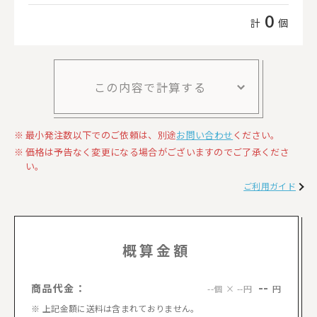
0
計
個
この内容で計算する
最小発注数以下でのご依頼は、別途
お問い合わせ
ください。
価格は予告なく変更になる場合がございますのでご了承くださ
い。
ご利用ガイド
概算金額
--
商品代金：
円
--個 × --円
上記金額に送料は含まれておりません。