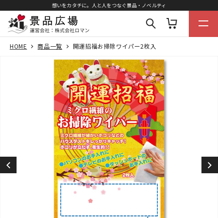
想いをカタチに。人と人をつなぐ景品・ノベルティ
HOME
商品一覧
開運招福お掃除ワイパー2枚入