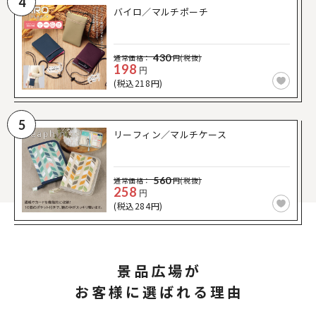
4
バイロ／マルチポーチ
430
通常価格：
円(税抜)
198
円
(税込218円)
5
リーフィン／マルチケース
560
通常価格：
円(税抜)
258
円
(税込284円)
景品広場が
お客様に選ばれる理由