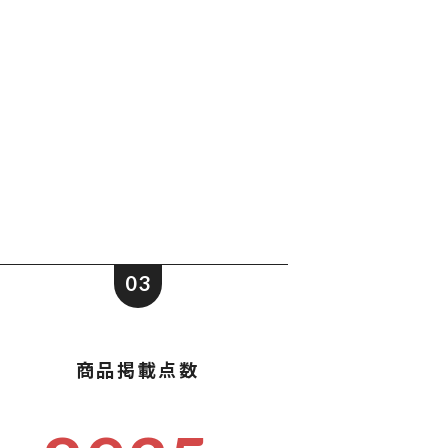
ポストイン
ばらまき、ショップイベント向け粗品・ノベ
ルティ
03
商品掲載点数