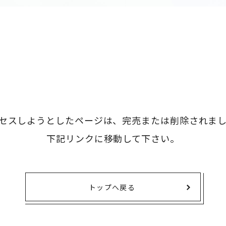
タオル・ハンカチ
401～500円
傘・レイングッズ
501～1,000円
UVケア
1,000～2,000円
バッグ&ポーチ
2,000～3,000円
キャラクター雑貨
3,000～5,000円
すべてのカテゴリ
5,000円～
LL
セスしようとしたページは、
完売または削除されま
下記リンクに移動して下さい。
トップへ戻る