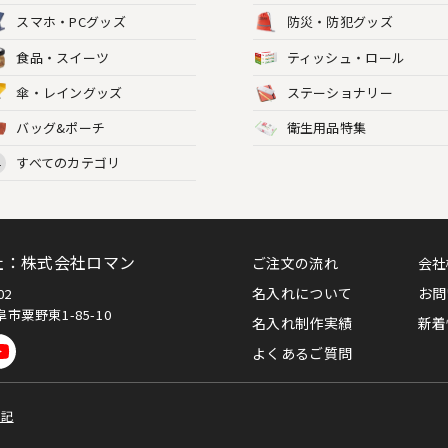
スマホ・PCグッズ
防災・防犯グッズ
食品・スイーツ
ティッシュ・ロール
傘・レイングッズ
ステーショナリー
バッグ&ポーチ
衛生用品特集
すべてのカテゴリ
L
社：株式会社ロマン
ご注文の流れ
会社
名入れについて
お問
002
市粟野東1-85-10
名入れ制作実績
新着
よくあるご質問
表記