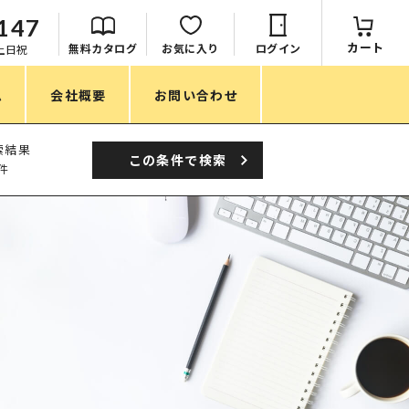
147
カート
無料カタログ
お気に入り
ログイン
：土日祝
ム
会社概要
お問い合わせ
季節
索結果
この条件で
検索
件
春ノベルティ
夏ノベルティ
秋ノベルティ
冬ノベルティ
目的・シーン
サステナブル・環境配慮ノベルティ