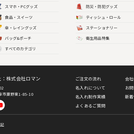
スマホ・PCグッズ
防災・防犯グッズ
食品・スイーツ
ティッシュ・ロール
傘・レイングッズ
ステーショナリー
バッグ&ポーチ
衛生用品特集
すべてのカテゴリ
L
社：株式会社ロマン
ご注文の流れ
会社
名入れについて
お問
002
市粟野東1-85-10
名入れ制作実績
新着
よくあるご質問
表記