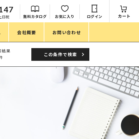
147
カート
無料カタログ
お気に入り
ログイン
：土日祝
ム
会社概要
お問い合わせ
季節
索結果
この条件で
検索
件
春ノベルティ
夏ノベルティ
秋ノベルティ
冬ノベルティ
目的・シーン
サステナブル・環境配慮ノベルティ