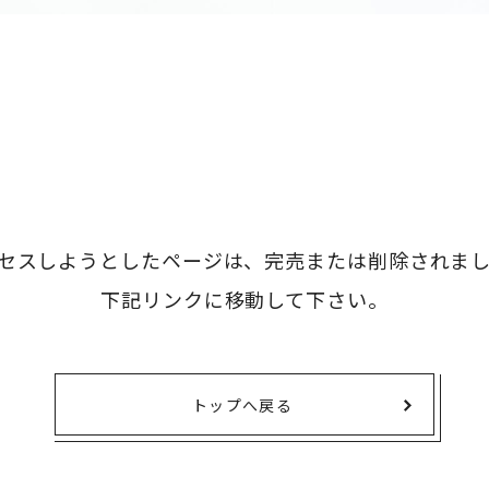
タオル・ハンカチ
401～500円
傘・レイングッズ
501～1,000円
UVケア
1,000～2,000円
バッグ&ポーチ
2,000～3,000円
キャラクター雑貨
3,000～5,000円
すべてのカテゴリ
5,000円～
LL
セスしようとしたページは、
完売または削除されま
下記リンクに移動して下さい。
トップへ戻る