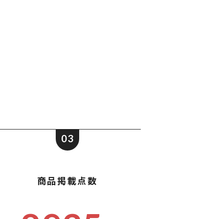
ポストイン
ばらまき、ショップイベント向け粗品・ノベ
ルティ
03
商品掲載点数