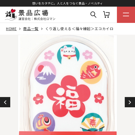
想いをカタチに。人と人をつなぐ景品・ノベルティ
HOME
商品一覧
くり返し使える＜福々縁起＞エコカイロ