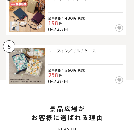
430
通常価格：
円(税抜)
198
円
(税込218円)
5
リーフィン／マルチケース
560
通常価格：
円(税抜)
258
円
(税込284円)
景品広場が
お客様に選ばれる理由
REASON