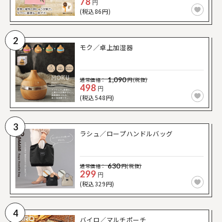
78
円
(税込86円)
2
モク／卓上加湿器
1,090
通常価格：
円(税抜)
498
円
(税込548円)
3
ラシュ／ロープハンドルバッグ
630
通常価格：
円(税抜)
299
円
(税込329円)
4
バイロ／マルチポーチ