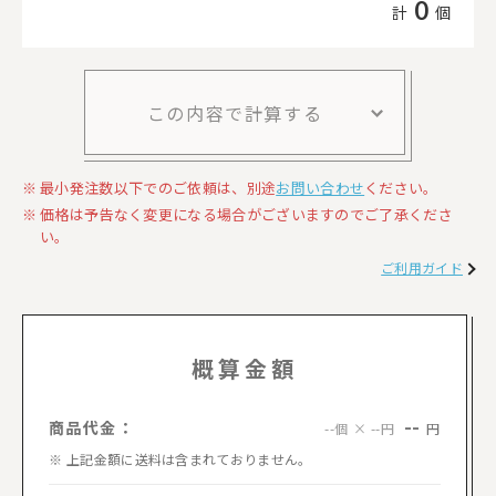
0
計
個
この内容で計算する
最小発注数以下でのご依頼は、別途
お問い合わせ
ください。
価格は予告なく変更になる場合がございますのでご了承くださ
い。
ご利用ガイド
概算金額
--
商品代金：
円
--個 × --円
上記金額に送料は含まれておりません。