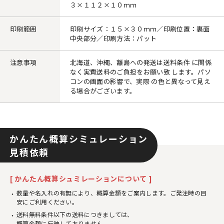
３×１１２×１０ｍｍ
印刷範囲
印刷サイズ：１５×３０ｍｍ／印刷位置：裏面
中央部分／印刷方法：パット
注意事項
北海道、沖縄、離島への発送は送料条件 に関係
なく実費送料のご負担をお願い致 します。パソ
コンの画面の影響で、実際 の色と異なって見え
る場合がございます。
かんたん概算シミュレーション
見積依頼
[ かんたん概算シュミレーションについて ]
数量や名入れの有無により、概算金額をご案内します。ご発注時の目
安にご利用ください。
送料無料条件以下の送料につきましては、
概算金額に反映しておりません。