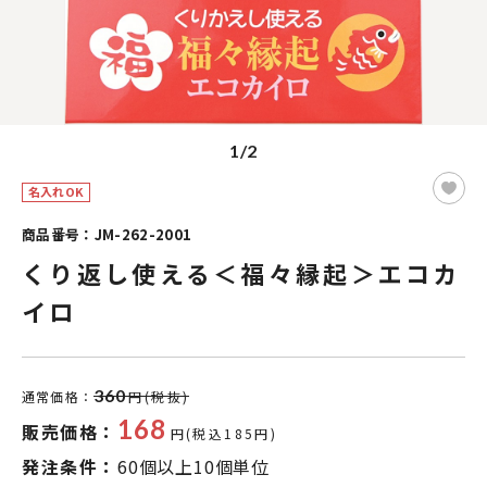
1/2
名入れOK
商品番号：JM-262-2001
くり返し使える＜福々縁起＞エコカ
イロ
360
通常価格：
円(税抜)
168
販売価格：
円(税込185円)
発注条件：
60個以上10個単位