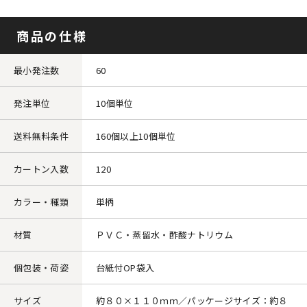
商品の仕様
最小発注数
60
発注単位
10個単位
送料無料条件
160個以上10個単位
カートン入数
120
カラー・種類
単柄
材質
ＰＶＣ・蒸留水・酢酸ナトリウム
個包装・荷姿
台紙付OP袋入
サイズ
約８０×１１０ｍｍ／パッケージサイズ：約８