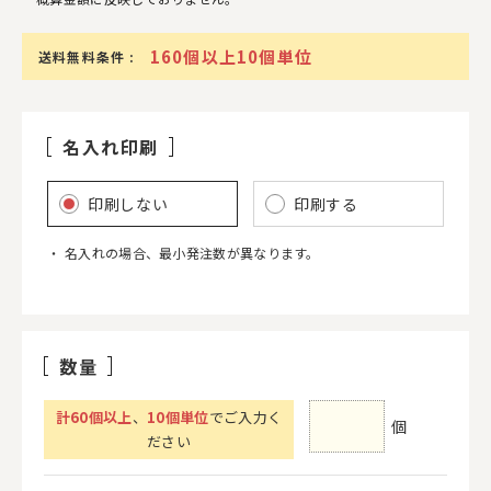
160個以上10個単位
送料無料条件 :
名入れ印刷
印刷しない
印刷する
名入れの場合、最小発注数が異なります。
数量
計
60
個以上
、
10個単位
でご入力く
個
ださい