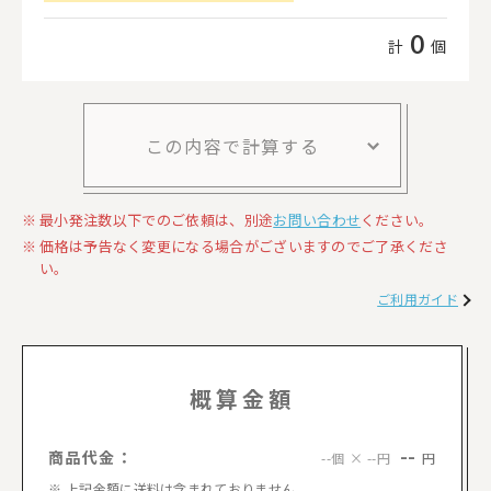
0
計
個
この内容で計算する
最小発注数以下でのご依頼は、別途
お問い合わせ
ください。
価格は予告なく変更になる場合がございますのでご了承くださ
い。
ご利用ガイド
概算金額
--
商品代金：
円
--個 × --円
上記金額に送料は含まれておりません。