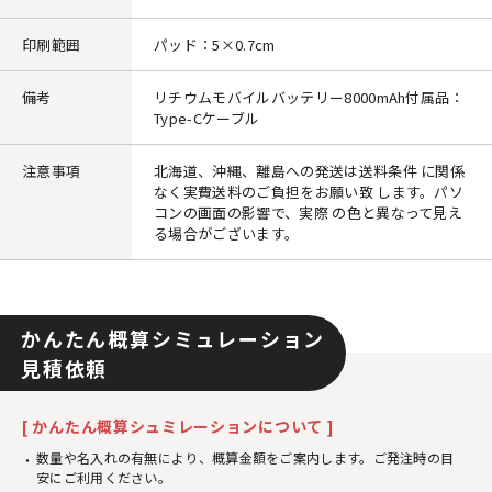
印刷範囲
パッド：5×0.7cm
備考
リチウムモバイルバッテリー8000mAh付属品：
Type-Cケーブル
注意事項
北海道、沖縄、離島への発送は送料条件 に関係
なく実費送料のご負担をお願い致 します。パソ
コンの画面の影響で、実際 の色と異なって見え
る場合がございます。
かんたん概算シミュレーション
見積依頼
[ かんたん概算シュミレーションについて ]
数量や名入れの有無により、概算金額をご案内します。ご発注時の目
安にご利用ください。