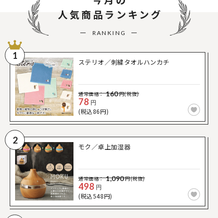
人気商品ランキング
RANKING
1
ステリオ／刺繍タオルハンカチ
160
通常価格：
円(税抜)
78
円
(税込86円)
2
モク／卓上加湿器
1,090
通常価格：
円(税抜)
498
円
(税込548円)