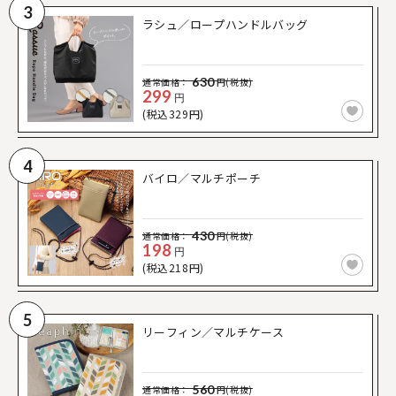
3
ラシュ／ロープハンドルバッグ
630
通常価格：
円(税抜)
299
円
(税込329円)
4
バイロ／マルチポーチ
430
通常価格：
円(税抜)
198
円
(税込218円)
5
リーフィン／マルチケース
560
通常価格：
円(税抜)