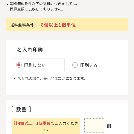
送料無料条件以下の送料につきましては、
概算金額に反映しておりません。
8個以上1個単位
送料無料条件 :
名入れ印刷
印刷しない
印刷する
名入れの場合、最小発注数が異なります。
数量
計
4
個以上
、
1個単位
でご入力くださ
個
い