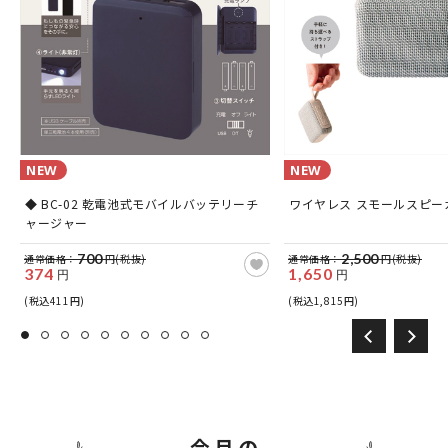
NEW
NEW
ス
◆ BC-02 乾電池式モバイルバッテリーチ
ワイヤレス スモールスピーカー
ャージャー
700
2,500
通常価格：
円(税抜)
通常価格：
円(税抜)
374
1,650
円
円
(税込411円)
(税込1,815円)
今月の