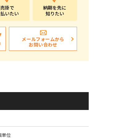
売掛で
納期を先に
ポストイン
支払いたい
知りたい
ばらまき、ショップイベント向け粗品・ノベ
ルティ
7
メールフォームから
日
お問い合わせ
個単位