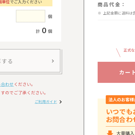
個単位
でご入力ください
商品代金：
上記金額に送料は
個
0
計
個
正式な
算する
カー
い合わせ
ください。
すのでご了承ください。
法人のお客様
ご利用ガイド
いつでも
お問合わ
大量購入