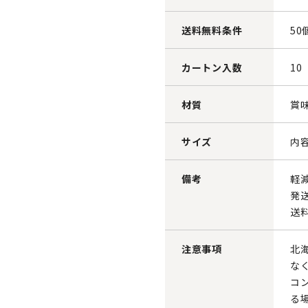
送料無料条件
50
カートン入数
10
材質
賞
サイズ
内容
備考
軽
発
送
注意事項
北
な
コ
る