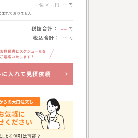
--
--個 × --円
円
含まれておりません。
--
税抜合計：
円
税込合計：
--
円
お見積書とスケジュールを
ご連絡いたします！
トに入れて見積依頼
からの大口注文も…
お気軽に
せください
による値引は可能？