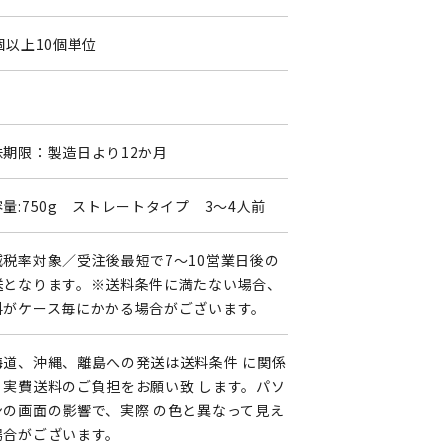
個以上10個単位
味期限：製造日より12か月
量:750g ストレートタイプ 3～4人前
減税率対象／受注後最短で7～10営業日後の
送となります。※送料条件に満たない場合、
料がケース毎にかかる場合がございます。
海道、沖縄、離島への発送は送料条件 に関係
く実費送料のご負担をお願い致 します。パソ
ンの画面の影響で、実際 の色と異なって見え
場合がございます。