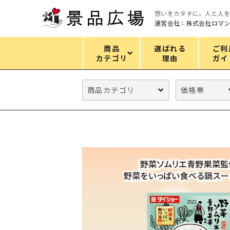
想いをカタチに。人と人
運営会社：株式会社ロマ
商品
選ばれる
ご利
カテゴリ
理由
ガイ
カテゴリ
エコバッグ
グリーンノベルティ
キッチン
ギフトセット
フェイス&ボディケア
防災・防犯グッズ
ファッション雑貨