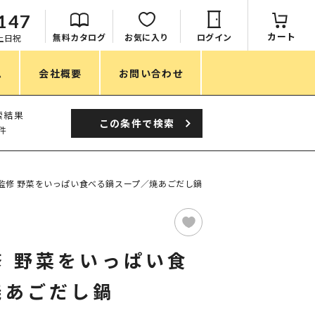
147
カート
無料カタログ
お気に入り
ログイン
：土日祝
ム
会社概要
お問い合わせ
季節
索結果
この条件で
検索
件
春ノベルティ
夏ノベルティ
監修 野菜をいっぱい食べる鍋スープ／焼あごだし鍋
秋ノベルティ
冬ノベルティ
 野菜をいっぱい食
目的・シーン
焼あごだし鍋
サステナブル・環境配慮ノベルティ