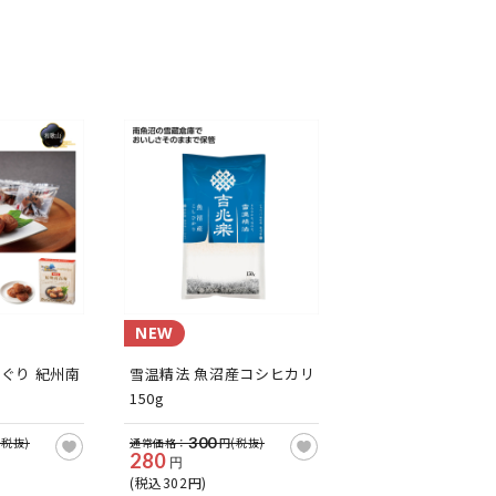
NEW
ぐり 紀州南
雪温精法 魚沼産コシヒカリ
150g
300
(税抜)
通常価格：
円(税抜)
280
円
(税込302円)