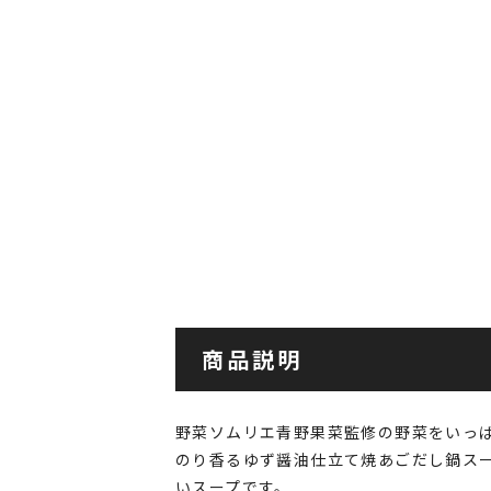
商品説明
野菜ソムリエ青野果菜監修の野菜をいっ
のり香るゆず醤油仕立て焼あごだし鍋ス
いスープです。