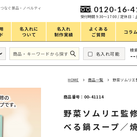
0120-16-4
をつなぐ景品・ノベルティ
ン
受付時間 9:30〜17:00 / 定休日
用
名入れに
名入れ
よくある
コラ
ド
ついて
制作実績
ご質問
価格
検
名入れ可能
--
タンブラー・ボトル
1～50円
アウトドア・レジャー
51～100円
HOME
商品一覧
野菜ソムリエ
掃除・洗濯
101～150円
バスグッズ
151～200円
商品番号：00-41114
スマホ・PCグッズ
201～250円
野菜ソムリエ監修
コスメグッズ
251～300円
べる鍋スープ／
食品・スイーツ
301～400円