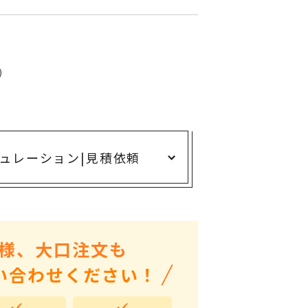
ありがとう・感謝の気持ち
アニマルグッズ
岐阜県産品
)
はなえみ
kanakono
展示会・イベント特集
ュレーション
|
見積依頼
安全大会ノベルティ・記念品特集
設立・周年・創業記念
インバウンド･外国人観光客向け特集
粗品・営業配布
様、大口注文も
入学・卒業記念品
い合わせください！
自治体・公共団体向け
オープン・開業・開院