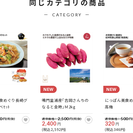
同じカテゴリの商品
CATEGORY
NEW
NEW
食めぐり長崎グ
鳴門里浦産｢吉岡さんちの
にっぽん美食め
ｾｯﾄ
なると金時｣Ｍ2kg
高梅
0
2,500
500
円(税抜)
通常価格：
円(税抜)
通常価格：
円
2,400
320
円
円
(税込2,592円)
(税込346円)