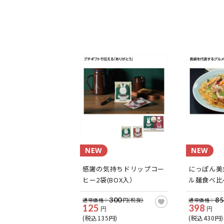
NEW
NEW
感謝の気持ちドリップコー
にっぽん美
ヒー2袋(BOX入）
ル麺食べ比べ
300
85
通常価格：
円(税抜)
通常価格：
125
398
円
円
(税込135円)
(税込430円)