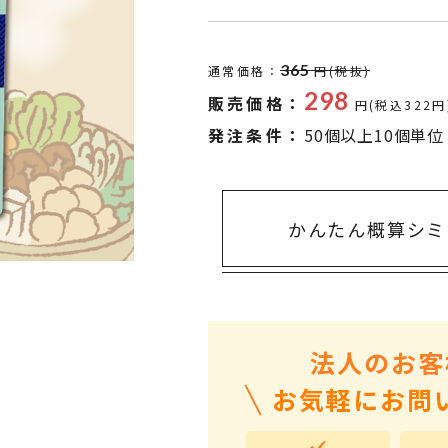
タオル・ハンカチ
401～500円
傘・レイングッズ
501～1,000円
365
通常価格：
円(税抜)
UVケア
1,000～2,000円
298
販売価格：
円(税込322円
バッグ&ポーチ
2,000～3,000円
発注条件：
50個以上10個単位
キャラクター雑貨
3,000～5,000円
すべてのカテゴリ
5,000円～
LL
かんたん概算シミ
法人のお客
お気軽にお問