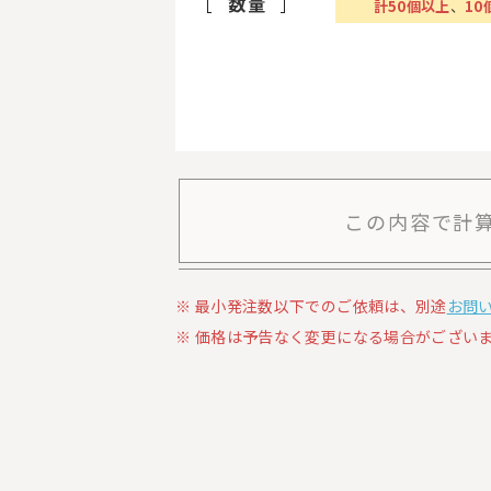
数量
計
50
個以上
、
10
この内容で計
最小発注数以下でのご依頼は、別途
お問
価格は予告なく変更になる場合がございま